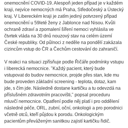
onemocnění COVID-19. Alespoň jeden případ je v každém
kraji, nejvíce nemocných má Praha, Středočeský a Ústecký
kraj. V Libereckém kraji je zatím jediný potvrzený případ
onemocnění u 59leté ženy z Jablonce nad Nisou. Kvůli
ochraně zdraví a zpomalení šíření nemoci vyhlásila ve
čtvrtek vláda na 30 dnů nouzový stav na celém území
České republiky. Od půlnoci z neděle na pondělí zakázala
cizincům vstup do ČR a Čechům cestování do zahraničí.
V reakci na situaci zpřísňuje podle Řičáře podmínky vstupu
i liberecká nemocnice. "Každý pacient, který bude
vstupovat do budov nemocnice, projde přes stan, kde mu
bude proveden základní screening - teplota, dotaz, kam
jde, s čím jde. Následně dostane kartičku a tu odevzdá na
příslušném zdravotním pracovišti," popsal proceduru
mluvčí nemocnice. Opatření podle něj platí i pro oddělení
následné péče, ORL, zubní, oční, onkologii a pro porodnici
včetně otců, kteří půjdou k porodu. Onkologickým
pacientům převáženým sanitkou zajistí kartičku řidič.