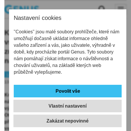
Nastavení cookies
KNL od pondělí zpřísní podmínky
"Cookies" jsou malé soubory prohlížeče, které nám
umožňují dočasně ukládat informace ohledně
vstupu do areálu. Příchozím zde
vašeho zařízení a vás, jako uživatele, výhradně v
změří teplotu a zeptají se na důvod
době, kdy procházíte portál Genus. Tyto soubory
nám pomáhají získat informace o návštěvnosti a
návštěvy
chování uživatelů, na základě kterých web
průběžně vylepšujeme.
Liberec
Koronavirus
13.03.2020 | 18:03
Krajská nemocnice v Liberci kvůli minimalizaci rizika
nákazy novým koronavirem nejpozději od pondělí
Vlastní nastavení
výrazně zpřísní podmínky pro vstup do svých budov.
Otevřený bude jediný vstup u budovy B u urgentního
příjmu interny. Pacientům bude nemocnice před
vstupem měřit teplotu a zjišťovat účel návštěvy. Bez