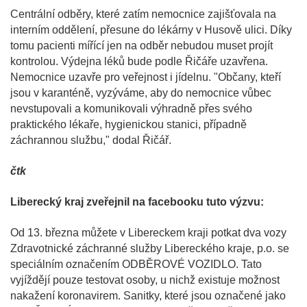
Centrální odběry, které zatím nemocnice zajišťovala na
interním oddělení, přesune do lékárny v Husově ulici. Díky
tomu pacienti mířící jen na odběr nebudou muset projít
kontrolou. Výdejna léků bude podle Řičáře uzavřena.
Nemocnice uzavře pro veřejnost i jídelnu. "Občany, kteří
jsou v karanténě, vyzýváme, aby do nemocnice vůbec
nevstupovali a komunikovali výhradně přes svého
praktického lékaře, hygienickou stanici, případně
záchrannou službu," dodal Řičář.
čtk
Liberecký kraj zveřejnil na facebooku tuto výzvu:
Od 13. března můžete v Libereckem kraji potkat dva vozy
Zdravotnické záchranné služby Libereckého kraje, p.o. se
speciálním označením ODBĚROVÉ VOZIDLO. Tato
vyjíždějí pouze testovat osoby, u nichž existuje možnost
nakažení koronavirem. Sanitky, které jsou označené jako