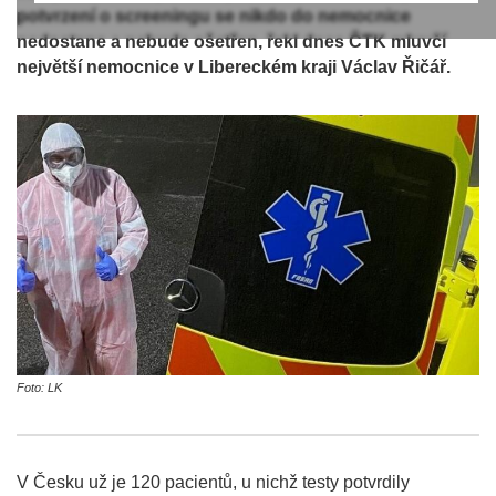
potvrzení o screeningu se nikdo do nemocnice
nedostane a nebude ošetřen, řekl dnes ČTK mluvčí
největší nemocnice v Libereckém kraji Václav Řičář.
Foto: LK
V Česku už je 120 pacientů, u nichž testy potvrdily