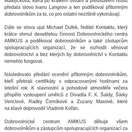
Matějíčková, která po krátkém uvítání a představení hostů
předala slovo Ivanu Langrovi a ten poděkoval přítomným
dobrovolníkům za to, co pro ostatní nezištně vykonávají.
Dále se slova ujal Michael Dufek, ředitel Kontaktu, který
krátce shrnul desetiletou činnost Dobrovolnického centra
AMIKUS a poděkoval dobrovolníkům a také zástupcům
spolupracujících organizací, že se rozhodli věnovat
dobrovolnictví a bez kterých by dobrovolnictví v Kontaktu
nemohlo fungovat.
Následovalo předání ocenění přítomným dobrovolníkům,
kteří přebrali certifikáty s odpracovanými hodinami za
letošní rok. K slavnostní a pohodové atmosféře večera
přispělo vystoupení umělců z Divadla F. X. Šaldy, Šárky
Venclové, Radky Černíkové a Zuzany Maxové, které
na klavír doprovodil Vladimír Kořán.
Dobrovolnické centrum AMIKUS děkuje všem
dobrovolníkům a zástupcům spolupracujících organizací za