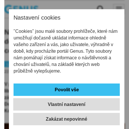
Nastavení cookies
Na liberecké radnici se sešli
"Cookies" jsou malé soubory prohlížeče, které nám
umožňují dočasně ukládat informace ohledně
dobrovolníci a přijali poděkování za
vašeho zařízení a vás, jako uživatele, výhradně v
celoroční práci
době, kdy procházíte portál Genus. Tyto soubory
nám pomáhají získat informace o návštěvnosti a
Liberec
chování uživatelů, na základě kterých web
průběžně vylepšujeme.
22.12.2019 | 15:00
V pondělí 16. prosince proběhlo v obřadní síni
liberecké radnice slavnostní setkání dobrovolníků a
zástupců spolupracujících organizací s
Dobrovolnickým centrem AMIKUS, které je součástí
Vlastní nastavení
Komunitního střediska KONTAKT Liberec.