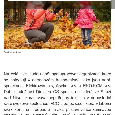
Ilustrační foto
Na celé akci budou opět spolupracovat organizace, které
se pohybují v odpadovém hospodářství, jako jsou např.
společnost Elektrowin a.s, Asekol a.s a EKO-KOM a.s.
Dále společnost Dimatex CS spol. s r.o., která ve Stráži
nad Nisou zpracovává nepotřebný textil, a v neposlední
řadě svozová společnost FCC Liberec s.r.o., která v Liberci
sváží komunální odpad a na akci přistaví velice zajímavou