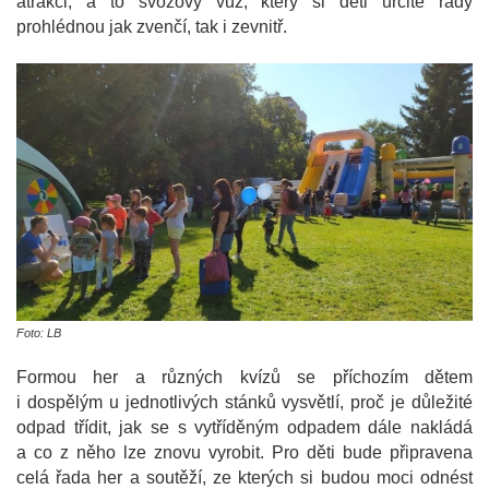
atrakci, a to svozový vůz, který si děti určitě rády
prohlédnou jak zvenčí, tak i zevnitř.
Foto: LB
Formou her a různých kvízů se příchozím dětem
i dospělým u jednotlivých stánků vysvětlí, proč je důležité
odpad třídit, jak se s vytříděným odpadem dále nakládá
a co z něho lze znovu vyrobit. Pro děti bude připravena
celá řada her a soutěží, ze kterých si budou moci odnést