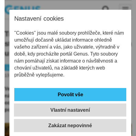
Nastavení cookies
Tradiční Dětský odpadový den se ve
"Cookies" jsou malé soubory prohlížeče, které nám
umožňují dočasně ukládat informace ohledně
středu v parku nad Tržním náměstím
vašeho zařízení a vás, jako uživatele, výhradně v
uskuteční už popáté
době, kdy procházíte portál Genus. Tyto soubory
nám pomáhají získat informace o návštěvnosti a
Liberec
chování uživatelů, na základě kterých web
Tip
průběžně vylepšujeme.
13.09.2021 | 9:10
Ve středu 15. září 2021 proběhne v parku nad Tržním
náměstím u Budyšínské ulice tradiční Dětský
odpadový den, který se na tomto místě bude konat již
popáté.
Vlastní nastavení