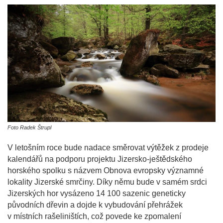
Foto Radek Štrupl
V letošním roce bude nadace směrovat výtěžek z prodeje
kalendářů na podporu projektu Jizersko-ještědského
horského spolku s názvem Obnova evropsky významné
lokality Jizerské smrčiny. Díky němu bude v samém srdci
Jizerských hor vysázeno 14 100 sazenic geneticky
původních dřevin a dojde k vybudování přehrážek
v místních rašeliništích, což povede ke zpomalení