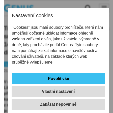
Nastavení cookies
Tradiční kalendář pomůže Jizerským
"Cookies" jsou malé soubory prohlížeče, které nám
umožňují dočasně ukládat informace ohledně
smrčinám. Z výtěžku bude vysázeno
vašeho zařízení a vás, jako uživatele, výhradně v
14 100 sazenic geneticky původních
době, kdy procházíte portál Genus. Tyto soubory
nám pomáhají získat informace o návštěvnosti a
dřevin
chování uživatelů, na základě kterých web
průběžně vylepšujeme.
Liberec
Tip
21.09.2019 | 18:25
V úterý 24. září od 17 hodin v hotelu Centra Babylon v
Liberci pořádá Nadace Ivana Dejmala pro ochranu
Vlastní nastavení
přírody vernisáž výstavy, na které představí benefiční
kalendář Zaostřeno na Jizerky 2020. Ten vzešel
z nejlepších fotografií stejnojmenné soutěže a vybírala
je odborná porota.