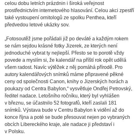
celou dobu letních prázdnin i široká veřejnost
prostřednictvím internetového hlasování. Celou akci zpestří
také vystoupení ornitologů ze spolku Penthea, kteří
předvedou letové ukázky sov.
„Fotosoutěž jsme pořádali již po deváté a každým rokem
se nám sejdou krásné fotky Jizerek, ze kterých není
jednoduché vybrat ty nejlepší. Přesto se to porotě vždy
povede a myslím si, že kalendář na příští rok opět udělá
všem radost. Navíc výtěžek z něj pomáhá přírodě. Pro
autory kalendářových snímků máme připravené pěkné
ceny od společnosti Canon, knihy o Jizerských horách a
poukazy od Centra Babylon,“ vysvětluje Ondřej Petrovský,
ředitel nadace. Letošního ročníku, který byl vyhlášen
v březnu, se účastnilo 52 fotografů, kteří zaslali 181
snímků. Výstava bude v Centru Babylon k vidění až do
konce října a poté se bude přesouvat nejen po vybraných
obcích Libereckého kraje, ale nadace ji představí i
v Polsku.