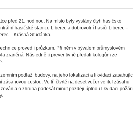
tce před 21. hodinou. Na místo byly vyslány čtyři hasičské
entrální hasičské stanice Liberec a dobrovolní hasiči Liberec –
berec – Krásná Studánka.
í technice provedli průzkum. Při něm v bývalém průmyslovém
byla zraněná. Následně ji preventivně předali kolegům ze
e.
emním podlaží budovy, na jeho lokalizaci a likvidaci zasahujíc
řní zásahovou cestou. Ve tři čtvrtě na deset večer velitel zásahu
lizován a o zhruba padesát minut později úplnou likvidaci požár
y.