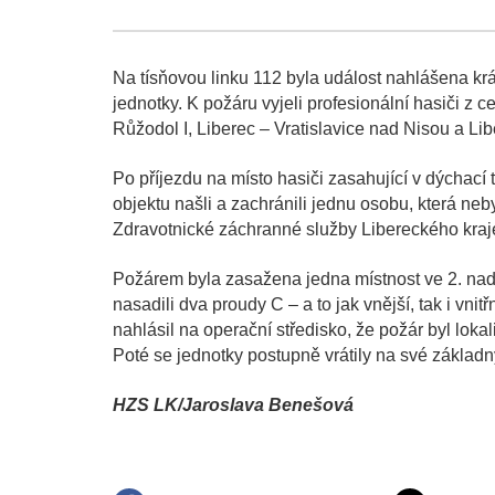
Na tísňovou linku 112 byla událost nahlášena krá
jednotky. K požáru vyjeli profesionální hasiči z c
Růžodol I, Liberec – Vratislavice nad Nisou a Li
Po příjezdu na místo hasiči zasahující v dýchac
objektu našli a zachránili jednu osobu, která ne
Zdravotnické záchranné služby Libereckého kraj
Požárem byla zasažena jedna místnost ve 2. nadz
nasadili dva proudy C – a to jak vnější, tak i vnit
nahlásil na operační středisko, že požár byl loka
Poté se jednotky postupně vrátily na své základn
HZS LK/Jaroslava Benešová