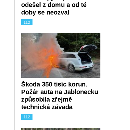
odešel z domu a od té
doby se neozval
112
Škoda 350 tisíc korun.
Požár auta na Jablonecku
způsobila zřejmě
technická závada
112