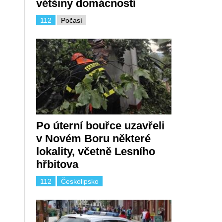
většiny domácností
112
Počasí
Po úterní bouřce uzavřeli
v Novém Boru některé
lokality, včetně Lesního
hřbitova
112
Českolipsko