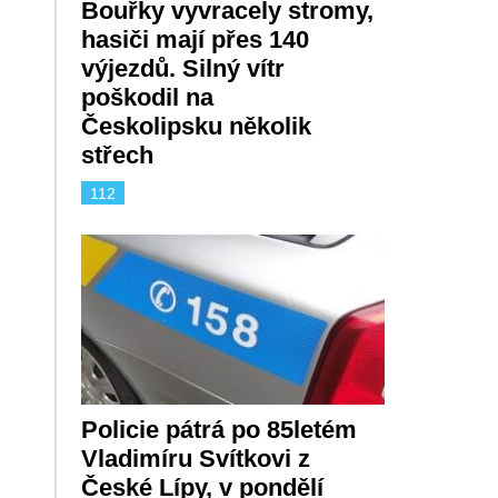
Bouřky vyvracely stromy,
hasiči mají přes 140
výjezdů. Silný vítr
poškodil na
Českolipsku několik
střech
112
Policie pátrá po 85letém
Vladimíru Svítkovi z
České Lípy, v pondělí