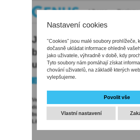
Liberec
Regiony
Nastavení cookies
Jeden zachráněný člově
"Cookies" jsou malé soubory prohlížeče, 
dočasně ukládat informace ohledně vašeho
bilance požáru ve vyby
jako uživatele, výhradně v době, kdy proc
u libereckého nádraží
Tyto soubory nám pomáhají získat informa
chování uživatelů, na základě kterých we
vylepšujeme.
112
Ve středu 12. března 2025 ve večerních hodiná
dobrovolní hasiči spěchali v Liberci k nahl
Vlastní nastavení
budovy, údajně určené k demolici nedaleko v
Liberec III – Jeřáb).