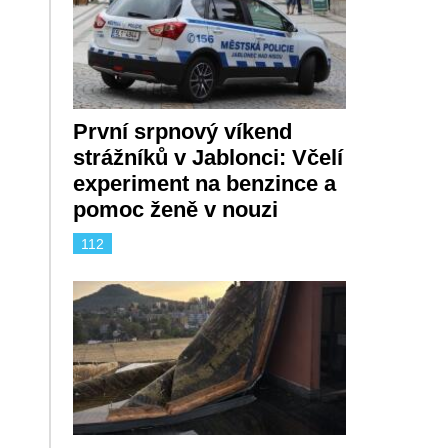
První srpnový víkend
strážníků v Jablonci: Včelí
experiment na benzince a
pomoc ženě v nouzi
112