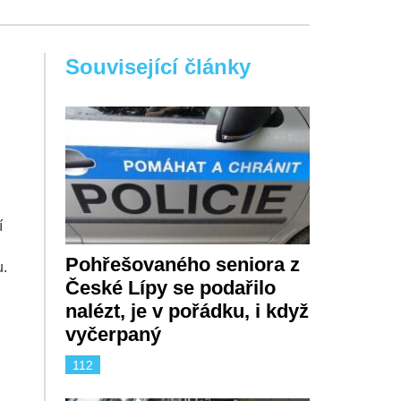
Související články
í
Pohřešovaného seniora z
u.
České Lípy se podařilo
nalézt, je v pořádku, i když
vyčerpaný
112