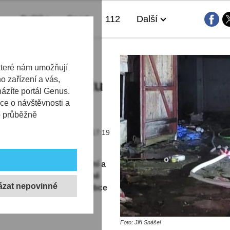
Politika
Sport
112
Další
k. Taková je
které nám umožňují
 zařízení a vás,
dleném objektu
házíte portál Genus.
ce o návštěvnosti a
b průběžně
13.03.2025 | 17:19
ch liberečtí profesionální a
ášenému požáru neobydlené
lakového nádraží (část obce
Foto: Jiří Snášel