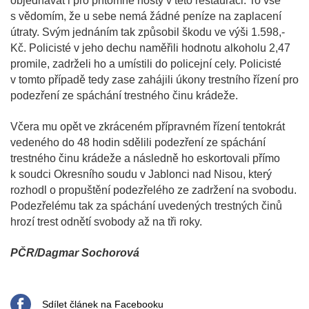
objednávat i pro přítomné hosty v této restauraci. To vše
s vědomím, že u sebe nemá žádné peníze na zaplacení
útraty. Svým jednáním tak způsobil škodu ve výši 1.598,-
Kč. Policisté v jeho dechu naměřili hodnotu alkoholu 2,47
promile, zadrželi ho a umístili do policejní cely. Policisté
v tomto případě tedy zase zahájili úkony trestního řízení pro
podezření ze spáchání trestného činu krádeže.
Včera mu opět ve zkráceném přípravném řízení tentokrát
vedeného do 48 hodin sdělili podezření ze spáchání
trestného činu krádeže a následně ho eskortovali přímo
k soudci Okresního soudu v Jablonci nad Nisou, který
rozhodl o propuštění podezřelého ze zadržení na svobodu.
Podezřelému tak za spáchání uvedených trestných činů
hrozí trest odnětí svobody až na tři roky.
PČR/Dagmar Sochorová
Sdílet článek na Facebooku