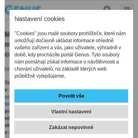
Nastavení cookies
Mladík pohostil celou hospodu aniž
"Cookies" jsou malé soubory prohlížeče, které nám
umožňují dočasně ukládat informace ohledně
měl na útratu, probral se v policejní
vašeho zařízení a vás, jako uživatele, výhradně v
cele
době, kdy procházíte portál Genus. Tyto soubory
nám pomáhají získat informace o návštěvnosti a
chování uživatelů, na základě kterých web
03.08.2019 | 8:07
průběžně vylepšujeme.
Tento týden v pondělí policisté z Obvodního oddělení
v Jablonci nad Nisou ve zkráceném přípravném řízení
sdělili 21letému mladíkovi podezření ze spáchání
trestného činu krádeže
, kterého se v noci z neděle na
pondělí dopustil na jednom z pokojů lůžkového
Vlastní nastavení
oddělení jablonecké nemocnice. Podezřelý se tohoto
skutku dopustil i přesto, že byl za takový čin již
v uplynulých třech letech pravomocně odsouzen