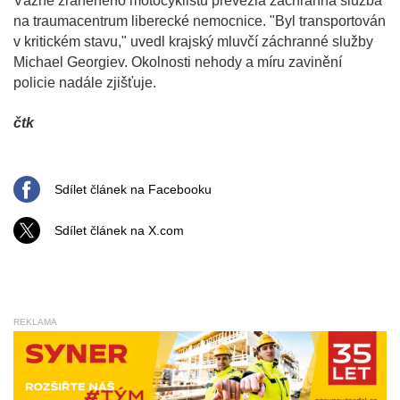
Vážně zraněného motocyklistu převezla záchranná služba
na traumacentrum liberecké nemocnice. "Byl transportován
v kritickém stavu," uvedl krajský mluvčí záchranné služby
Michael Georgiev. Okolnosti nehody a míru zavinění
policie nadále zjišťuje.
čtk
Sdílet článek na Facebooku
Sdílet článek na X.com
REKLAMA