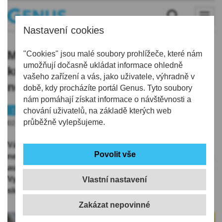
Nastavení cookies
Motocyklista je po střetu s autem v
"Cookies" jsou malé soubory prohlížeče, které nám
umožňují dočasně ukládat informace ohledně
kritickém stavu v liberecké
vašeho zařízení a vás, jako uživatele, výhradně v
nemocnici
době, kdy procházíte portál Genus. Tyto soubory
nám pomáhají získat informace o návštěvnosti a
112
chování uživatelů, na základě kterých web
průběžně vylepšujeme.
02.07.2019 | 15:05
Vážná nehoda se stala dnes na průtahu Libercem
nedaleko sjezdu do Košické ulice. Po střetu s osobním
autem je v kritickém stavu šestatřicetiletý motocyklista.
Vyplývá to z vyjádření mluvčích policie a záchranné
Vlastní nastavení
služby.