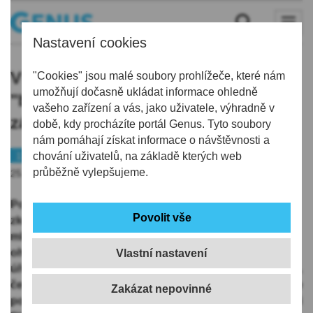
Nastavení cookies
V síti jabloneckých policistů uvézli
"Cookies" jsou malé soubory prohlížeče, které nám
umožňují dočasně ukládat informace ohledně
"borci" s alkoholem v krvi i se
vašeho zařízení a vás, jako uživatele, výhradně v
zákazem řízení
době, kdy procházíte portál Genus. Tyto soubory
nám pomáhají získat informace o návštěvnosti a
112
chování uživatelů, na základě kterých web
průběžně vylepšujeme.
25.06.2020 | 8:29
Policisté z Obvodního oddělení v Tanvaldě ve
zkráceném přípravném řízení sdělili dvacetiletému
mladíkovi podezření ze spáchání trestných činů
ohrožení pod vlivem návykové látky a maření výkonu
Vlastní nastavení
úředního rozhodnutí a vykázaní, kterých se dopustil 11.
června letošního roku. Tehdy ho totiž odpoledne krátce
po půl šesté hodině kontrolovala policejní hlídka v obci