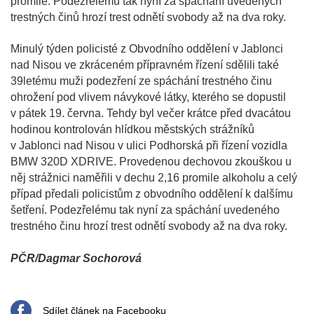
promile. Podezřelému tak nyní za spáchání uvedených
trestných činů hrozí trest odnětí svobody až na dva roky.
Minulý týden policisté z Obvodního oddělení v Jablonci
nad Nisou ve zkráceném přípravném řízení sdělili také
39letému muži podezření ze spáchání trestného činu
ohrožení pod vlivem návykové látky, kterého se dopustil
v pátek 19. června. Tehdy byl večer krátce před dvacátou
hodinou kontrolován hlídkou městských strážníků
v Jablonci nad Nisou v ulici Podhorská při řízení vozidla
BMW 320D XDRIVE. Provedenou dechovou zkouškou u
něj strážnici naměřili v dechu 2,16 promile alkoholu a celý
případ předali policistům z obvodního oddělení k dalšímu
šetření. Podezřelému tak nyní za spáchání uvedeného
trestného činu hrozí trest odnětí svobody až na dva roky.
PČR/Dagmar Sochorová
Sdílet článek na Facebooku