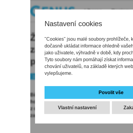
Liberec
Regiony
Nastavení cookies
Žena viděla v noci poš
"Cookies" jsou malé soubory prohlížeče, 
dočasně ukládat informace ohledně vašeho
zaparkovaná auta, zavola
jako uživatele, výhradně v době, kdy proc
pachatel byl dopaden
Tyto soubory nám pomáhají získat informa
chování uživatelů, na základě kterých we
vylepšujeme.
112
Během uplynulého víkendu v noci ze soboty na
hodinou policisté na lince 158 přijali oznámen
Vlastní nastavení
z okna vidí muže, který v ulici Prosečská v J
zaparkovaná vozidla a snaží se do nich dostat