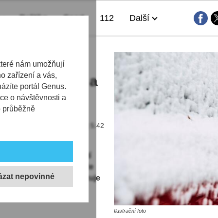
Politika
Sport
112
Další
kozovat muže
které nám umožňují
 zařízení a vás,
la linku 158 a
házíte portál Genus.
ce o návštěvnosti a
b průběžně
13.02.2022 | 5:42
 neděli krátce před třetí
í od ženy, která uvedla, že
ablonci nad Nisou poškozuje
.
Ilustrační foto