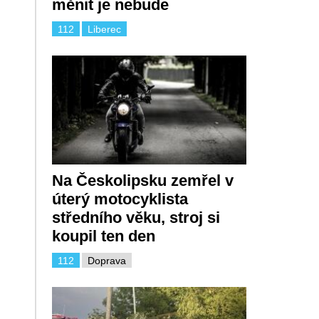
měnit je nebude
112
Liberec
Na Českolipsku zemřel v
úterý motocyklista
středního věku, stroj si
koupil ten den
112
Doprava