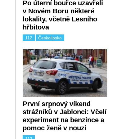
Po úterní bouřce uzavřeli
v Novém Boru některé
lokality, včetně Lesního
hřbitova
112
Českolipsko
První srpnový víkend
strážníků v Jablonci: Včelí
experiment na benzince a
pomoc ženě v nouzi
112