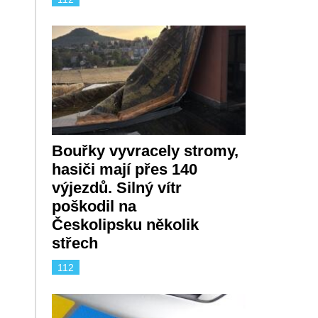
Bouřky vyvracely stromy,
hasiči mají přes 140
výjezdů. Silný vítr
poškodil na
Českolipsku několik
střech
112