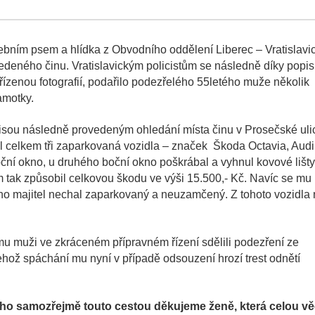
žebním psem a hlídka z Obvodního oddělení Liberec – Vratislavi
uvedeného činu. Vratislavickým policistům se následně díky popis
řízenou fotografií, podařilo podezřelého 55letého muže několik
Šamotky.
isou následně provedeným ohledání místa činu v Prosečské uli
il celkem tři zaparkovaná vozidla – značek Škoda Octavia, Audi
ční okno, u druhého boční okno poškrábal a vyhnul kovové lišty
ím tak způsobil celkovou škodu ve výši 15.500,- Kč. Navíc se mu
eho majitel nechal zaparkovaný a neuzamčený. Z tohoto vozidla 
ému muži ve zkráceném přípravném řízení sdělili podezření ze
jehož spáchání mu nyní v případě odsouzení hrozí trest odnětí
o samozřejmě touto cestou děkujeme ženě, která celou vě