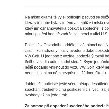
Na místo okamžitě vyjel policejní psovod se slu
která v té době byla v terénu a nejblíže i místa 
který jim oznamovatelka poskytla společně i s po
minut po třetí hodině zadržet v Liberci v ulici U 
Policisté z Obvodního oddělení v Jablonci nad N
zjistili, že zadržený muž v uvedené době poškod
VW Golf. U jednoho z vozidel podezřelý rozbil bo
třetího vozidla odtrhl zadní stěrač. Svým jednán
ještě podařilo vniknout do vozu VW Golf, který j
neodcizil ani na něm nezpůsobil žádnou škodu.
Jablonečtí policisté ještě včera pětapadesátilet
spáchání trestného činu poškození cizí věci, za 
svobody až na jeden rok.
Za pomoc při dopadení uvedeného podezřeléh