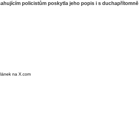
sahujícím policistům poskytla jeho popis i s duchapřítomně
 článek na X.com