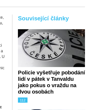
Související články
ce,
u,
ci
 a
. U
nic
Policie vyšetřuje pobodání
lidí v pátek v Tanvaldu
jako pokus o vraždu na
dvou osobách
112
c