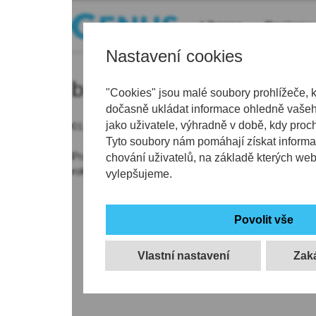
Liberec
Regiony
Nastavení cookies
bio
"Cookies" jsou malé soubory prohlížeče, 
dočasně ukládat informace ohledně vašeho
jako uživatele, výhradně v době, kdy proc
01.11.2020 | 5:37
Tyto soubory nám pomáhají získat informa
Pravidelný svoz biologicky rozložitelného odpadu pot
chování uživatelů, na základě kterých we
roku. Nový cyklus svozu začne znovu od dubna 202
vylepšujeme.
Vlastní nastavení