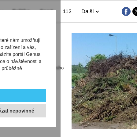
Politika
Sport
112
Další
které nám umožňují
 zařízení a vás,
házíte portál Genus.
ce o návštěvnosti a
rvá do konce listopadu letošního
b průběžně
1.