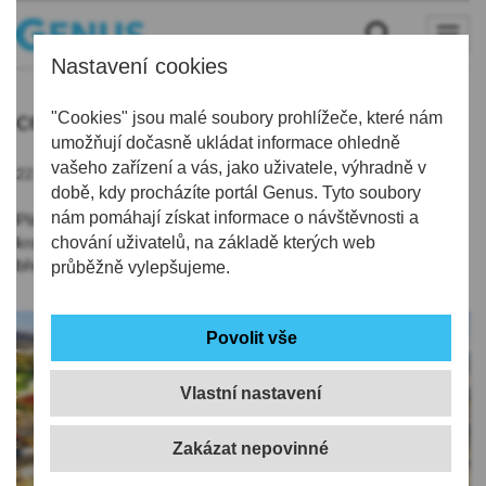
Nastavení cookies
centra
"Cookies" jsou malé soubory prohlížeče, které nám
umožňují dočasně ukládat informace ohledně
vašeho zařízení a vás, jako uživatele, výhradně v
22.01.2021 | 15:15
době, kdy procházíte portál Genus. Tyto soubory
nám pomáhají získat informace o návštěvnosti a
Plánovaná velkokapacitní očkovací centra v únoru Liberecký
kraj neotevře, není na to dost vakcíny. Otevřít je plánuje v
chování uživatelů, na základě kterých web
březnu, možná až v dubnu.
průběžně vylepšujeme.
Vlastní nastavení