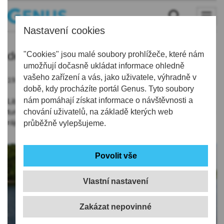
Nastavení cookies
destinace
"Cookies" jsou malé soubory prohlížeče, které nám
umožňují dočasně ukládat informace ohledně
vašeho zařízení a vás, jako uživatele, výhradně v
19.08.2019 | 19:19
době, kdy procházíte portál Genus. Tyto soubory
nám pomáhají získat informace o návštěvnosti a
Lib. kraj patří k oblíbeným rekreačním oblastem, v zimě míří
turisté hlavně do Jizerských hor a Krkonoš, na jaře do Českého
chování uživatelů, na základě kterých web
ráje nebo k Máchovu jezeru.
průběžně vylepšujeme.
Vlastní nastavení