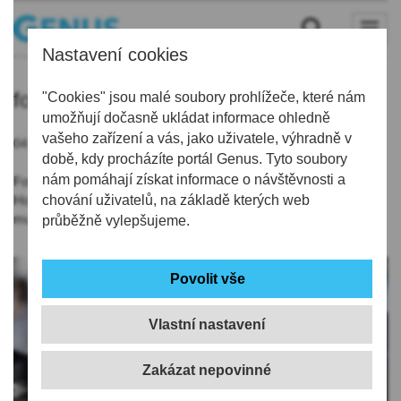
Nastavení cookies
fotbal
"Cookies" jsou malé soubory prohlížeče, které nám
umožňují dočasně ukládat informace ohledně
vašeho zařízení a vás, jako uživatele, výhradně v
04.11.2020 | 19:24
době, kdy procházíte portál Genus. Tyto soubory
nám pomáhají získat informace o návštěvnosti a
Fotbalisté Liberce měli před čtvrtečním utkáním Evropské ligy v
Hoffenheimu několik pozitivních testů na koronavirus. Tým
chování uživatelů, na základě kterých web
musejí doplnit hráči B-týmu.
průběžně vylepšujeme.
Vlastní nastavení