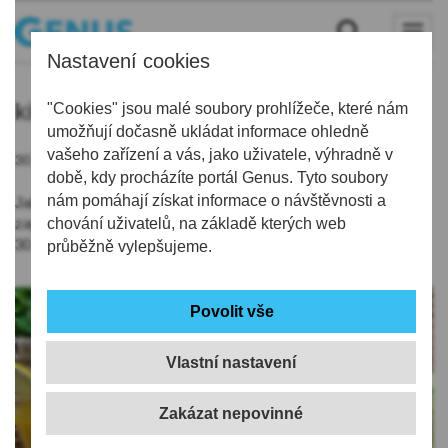
Nastavení cookies
kittl
"Cookies" jsou malé soubory prohlížeče, které nám
umožňují dočasně ukládat informace ohledně
vašeho zařízení a vás, jako uživatele, výhradně v
30.03.2021 | 19:41
době, kdy procházíte portál Genus. Tyto soubory
nám pomáhají získat informace o návštěvnosti a
Jablonecký výrobce nápojů značky Kitl testuje své
zaměstnance na koronavirus už od října. Podnik zaměstnává
chování uživatelů, na základě kterých web
30 stálých pracovníků a 15 brigádníků.
průběžně vylepšujeme.
Vlastní nastavení