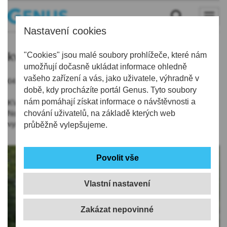
Nastavení cookies
kvk
"Cookies" jsou malé soubory prohlížeče, které nám
umožňují dočasně ukládat informace ohledně
vašeho zařízení a vás, jako uživatele, výhradně v
04.09.2019 | 9:52
době, kdy procházíte portál Genus. Tyto soubory
nám pomáhají získat informace o návštěvnosti a
KVK připravila dokument
KRAJINA V TÍSNI
Petra Jančárka.
Nový film z produkce Člověka v tísni se zabývá záplavami i
chování uživatelů, na základě kterých web
vysycháním krajiny.
průběžně vylepšujeme.
Vlastní nastavení