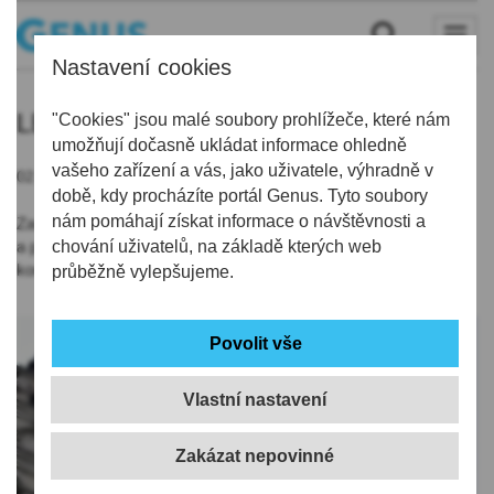
Nastavení cookies
LB
"Cookies" jsou malé soubory prohlížeče, které nám
umožňují dočasně ukládat informace ohledně
vašeho zařízení a vás, jako uživatele, výhradně v
02.10.2019 | 7:47
době, kdy procházíte portál Genus. Tyto soubory
nám pomáhají získat informace o návštěvnosti a
Zastupitelé Liberce pro letošek schválili výdaje 2,68 miliardy Kč
a příjmy 2,31 miliardy. Schodek 375 milionů radnice pokryje i
chování uživatelů, na základě kterých web
kontokorentem ve výši 126 mil.
průběžně vylepšujeme.
Vlastní nastavení