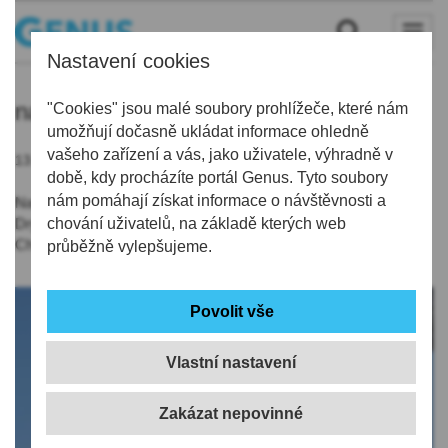
Nastavení cookies
nanofiltr
"Cookies" jsou malé soubory prohlížeče, které nám
umožňují dočasně ukládat informace ohledně
vašeho zařízení a vás, jako uživatele, výhradně v
13.04.2020 | 9:39
době, kdy procházíte portál Genus. Tyto soubory
nám pomáhají získat informace o návštěvnosti a
Nanofiltry, které vyrábí univerzita v Liberci a firmy Elmarco a
Drylock, nechá kraj posoudit Státním zdravotním ústavem.
chování uživatelů, na základě kterých web
Chce získat prohlášení o shodě.
průběžně vylepšujeme.
Vlastní nastavení