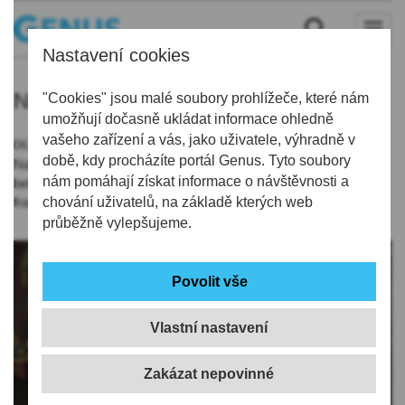
Nastavení cookies
ND
"Cookies" jsou malé soubory prohlížeče, které nám
umožňují dočasně ukládat informace ohledně
vašeho zařízení a vás, jako uživatele, výhradně v
06.06.2019 | 6:12
době, kdy procházíte portál Genus. Tyto soubory
Naivní divadlo v Liberci uvede dnes večer v 19:30 představení
nám pomáhají získat informace o návštěvnosti a
belgického loutkáře Denise Fauconniera Kráska z Kalábrie ve
francouzštině.
chování uživatelů, na základě kterých web
průběžně vylepšujeme.
Vlastní nastavení