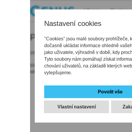
Liberec
Regiony
Nastavení cookies
Parkovné
"Cookies" jsou malé soubory prohlížeče, 
dočasně ukládat informace ohledně vašeho
jako uživatele, výhradně v době, kdy proc
19.11.2019 | 19:19
Tyto soubory nám pomáhají získat informa
Více
peněz
budou muset zaplatit běžkaři v jizersko
chování uživatelů, na základě kterých we
od nadcházející sezony, pokud tam přijedou autem.
vylepšujeme.
Vlastní nastavení