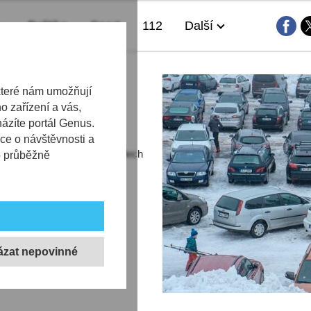
Politika
Sport
112
Další
které nám umožňují
 zařízení a vás,
házíte portál Genus.
ce o návštěvnosti a
horském Bedřichově o víkendech
b průběžně