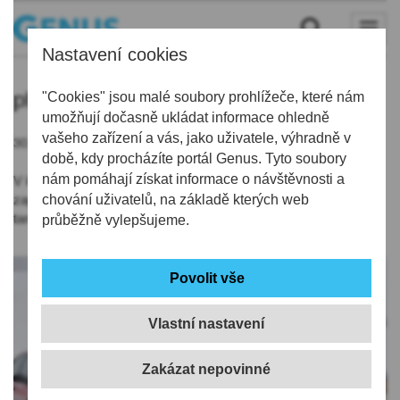
Nastavení cookies
phm
"Cookies" jsou malé soubory prohlížeče, které nám
umožňují dočasně ukládat informace ohledně
vašeho zařízení a vás, jako uživatele, výhradně v
30.11.2019 | 12:39
době, kdy procházíte portál Genus. Tyto soubory
nám pomáhají získat informace o návštěvnosti a
V kraji se ceny PHM drží pod celostátním průměrem. Nejméně
zaplatí za plnou nádrž motoristé na Českolipsku. Litr benzinu
chování uživatelů, na základě kterých web
tam prodávají v průměru za 31,61 Kč.
průběžně vylepšujeme.
Vlastní nastavení