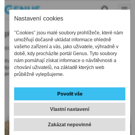
Nastavení cookies
phm
"Cookies" jsou malé soubory prohlížeče, které nám
umožňují dočasně ukládat informace ohledně
vašeho zařízení a vás, jako uživatele, výhradně v
03.04.2021 | 11:34
době, kdy procházíte portál Genus. Tyto soubory
nám pomáhají získat informace o návštěvnosti a
Průměrné ceny pohonných hmot v LK dál rostou, už osmý
týden. Litr Naturalu 95 se aktuálně u čerpacích stanic v kraji
chování uživatelů, na základě kterých web
prodává v průměru za 31,22 Kč.
průběžně vylepšujeme.
Vlastní nastavení