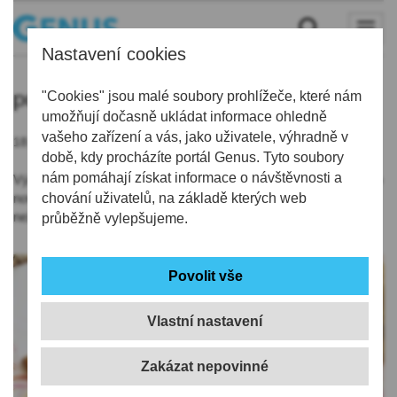
Nastavení cookies
postele
"Cookies" jsou malé soubory prohlížeče, které nám
umožňují dočasně ukládat informace ohledně
vašeho zařízení a vás, jako uživatele, výhradně v
18.01.2022 | 7:21
době, kdy procházíte portál Genus. Tyto soubory
nám pomáhají získat informace o návštěvnosti a
Výrobce matrací Hilding Anders ČR se začal stěhovat do svého
nového závodu v Jilemnici na Semilsku. Jde o investici za více
chování uživatelů, na základě kterých web
než deset milionů eur.
průběžně vylepšujeme.
Vlastní nastavení