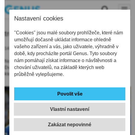
Nastavení cookies
trenér
"Cookies" jsou malé soubory prohlížeče, které nám
umožňují dočasně ukládat informace ohledně
vašeho zařízení a vás, jako uživatele, výhradně v
14.06.2019 | 8:00
době, kdy procházíte portál Genus. Tyto soubory
nám pomáhají získat informace o návštěvnosti a
Novým trenérem libereckých fotbalistů bude Pavel Hoftych.
Dvaapadesátiletý kouč nahradí ve Slovanu Zsolta Hornyáka,
chování uživatelů, na základě kterých web
který po sezoně skončil.
průběžně vylepšujeme.
Vlastní nastavení