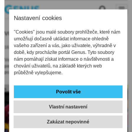
Nastavení cookies
volejbal
"Cookies" jsou malé soubory prohlížeče, které nám
umožňují dočasně ukládat informace ohledně
vašeho zařízení a vás, jako uživatele, výhradně v
16.11.2020 | 7:44
době, kdy procházíte portál Genus. Tyto soubory
nám pomáhají získat informace o návštěvnosti a
Volejbalisté Dukly Liberec se po více než měsíční koronavirové
pauze budou muset obejít bez trenéra Michala Nekoly. Měl
chování uživatelů, na základě kterých web
pozitivní výsledek na covid-19.
průběžně vylepšujeme.
Vlastní nastavení