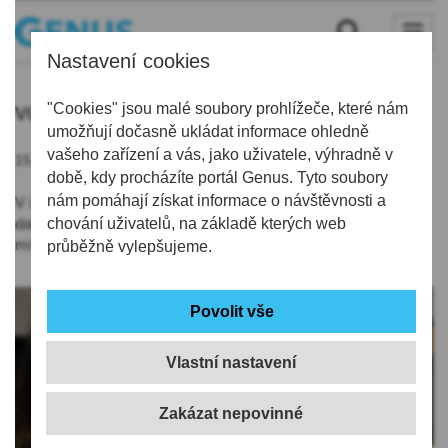
Nastavení cookies
volejbal
"Cookies" jsou malé soubory prohlížeče, které nám
umožňují dočasně ukládat informace ohledně
vašeho zařízení a vás, jako uživatele, výhradně v
15.02.2022 | 13:36
době, kdy procházíte portál Genus. Tyto soubory
nám pomáhají získat informace o návštěvnosti a
V úterý liberecké volejbalistky z Dukly zakončí skupinu C
dalším domácím zápasem proti THY Istanbul, z posledního
chování uživatelů, na základě kterých web
místa tabulky se už neposunou.
průběžně vylepšujeme.
Vlastní nastavení