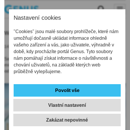
Nastavení cookies
waldorf
"Cookies" jsou malé soubory prohlížeče, které nám
umožňují dočasně ukládat informace ohledně
vašeho zařízení a vás, jako uživatele, výhradně v
14.07.2021 | 11:31
době, kdy procházíte portál Genus. Tyto soubory
nám pomáhají získat informace o návštěvnosti a
Semily jsou centrem waldorfského vzdělávání v Lib. kraji. Ve
městě s 8400 obyvateli je nejen mateřská a základní škola, ale
chování uživatelů, na základě kterých web
od roku 2006 také lyceum.
průběžně vylepšujeme.
Vlastní nastavení