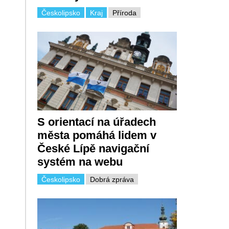
Českolipsko
Kraj
Příroda
S orientací na úřadech
města pomáhá lidem v
České Lípě navigační
systém na webu
Českolipsko
Dobrá zpráva