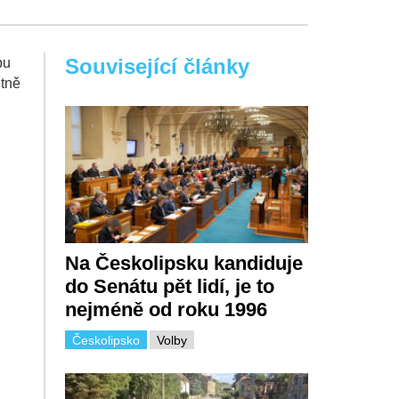
Související články
bu
utně
Na Českolipsku kandiduje
do Senátu pět lidí, je to
nejméně od roku 1996
Českolipsko
Volby