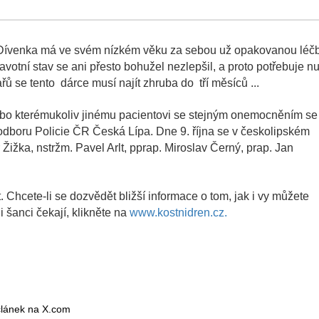
tu. Dívenka má ve svém nízkém věku za sebou už opakovanou léč
ravotní stav se ani přesto bohužel nezlepšil, a proto potřebuje n
ů se tento dárce musí najít zhruba do tří měsíců ...
nebo kterémukoliv jinému pacientovi se stejným onemocněním se
odboru Policie ČR Česká Lípa. Dne 9. října se v českolipském
 Žižka, nstržm. Pavel Arlt, pprap. Miroslav Černý, prap. Jan
. Chcete-li se dozvědět bližší informace o tom, jak i vy můžete
 šanci čekají, klikněte na
www.kostnidren.cz.
 článek na X.com