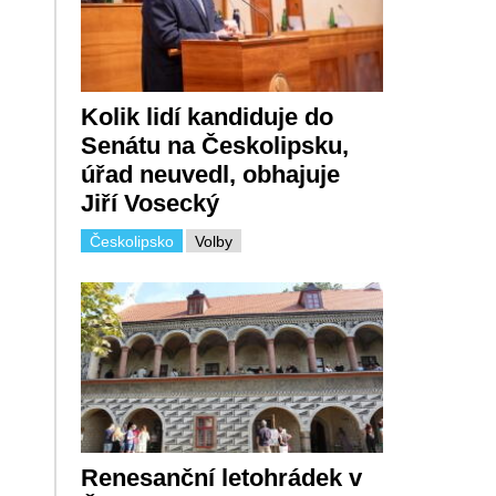
Kolik lidí kandiduje do
Senátu na Českolipsku,
úřad neuvedl, obhajuje
Jiří Vosecký
Českolipsko
Volby
Renesanční letohrádek v