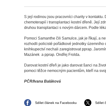
S její rodinou jsou pracovníci charity v kontak
chemoterapií i transplantaci kostní dřeně. Její zd
druhou transplantaci s novým dárcem. Podle lékař
Pomoci Samanthe čili Samulce, jak je říkají, a 
rozhodli policisté pořádkové jednotky územního 
knihkupectví nechali zaregistrovat pprap. Jaromír
Mazánek a pprap. Ondřej Frolda.
Darovat kostní dřeň je jako darovat šanci na život
pomoci těžce nemocným pacientům, kteří na svoji
PČR/Ivana Baláková
Sdílet článek na Facebooku
Sdílet