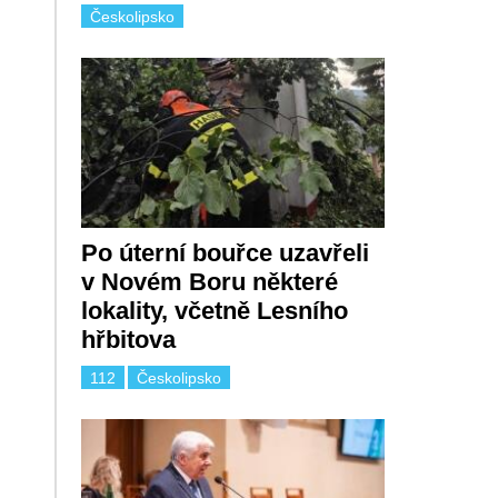
Českolipsko
Po úterní bouřce uzavřeli
v Novém Boru některé
lokality, včetně Lesního
hřbitova
112
Českolipsko