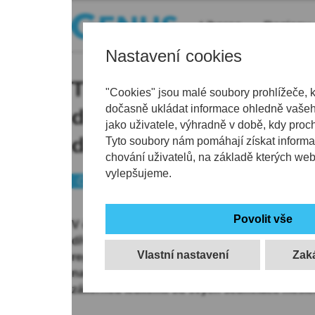
Liberec
Regiony
Nastavení cookies
Tříletá Samantha nutně 
"Cookies" jsou malé soubory prohlížeče, 
dočasně ukládat informace ohledně vašeho
druhou transplantaci. K
jako uživatele, výhradně v době, kdy proc
darovali i policisté
Tyto soubory nám pomáhají získat informa
chování uživatelů, na základě kterých we
vylepšujeme.
Českolipsko
V českolipském knihkupectví Knihomil se usk
dřeně, který za podpory Farní charity Česká 
Vlastní nastavení
registr kostní dřeně. Pracovníci charity při této
naléhavý případ tříleté holčičky Samanthy z Č
zákeřnou leukémií od svých sedmnácti měsíc