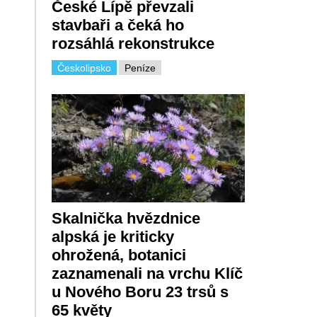
České Lípě převzali
stavbaři a čeká ho
rozsáhlá rekonstrukce
Českolipsko
Peníze
Skalnička hvězdnice
alpská je kriticky
ohrožená, botanici
zaznamenali na vrchu Klíč
u Nového Boru 23 trsů s
65 květy