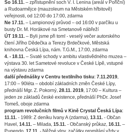
So 16.11.
– zpřístupnění soch V. I. Lenina (areál v Poříční)
a Rudoarmějce (mauzoleum na Městském hřbitově)
veřejnosti, od 12:00 do 17:00, zdarma
Ne 17.11.
– Lampionový průvod – od 16:00 v parčíku u
busty Dr. M. Horákové na Smetanově nábřeží
ÚT 19.11.
– Byli jsme při tom! - veselý večer autorského
čtení Jiřího Dědečka a Terezy Brdečkové, Městská
knihovna Česká Lípa, nám. T.G.M., 17:00, zdarma
4. - 18.11.
– Svaté schody v ambitu vlastivědného muzea –
výstava 30. let Sametové revoluce v České Lípě, vstupné
na výstavu zdarma
další přednášky v Centru textilního tisku
:
7.11.2019
,
17:00 – 90léta – období základních změn České Lípy,
přednáší Mgr. Z. Pokorný,
28.11. 2019
, 17:00 – Kultura –
jeden ze základů české existence, přednáší PhDr. Josef
Tomeš, oboje zdarma
program revolučních filmů v Kině Crystal Česká Lípa
:
11.11.
- 1989: Z deníku Ivany A (zdarma),
13.11.
- Občan
Havel,
14.11.
– Milada,
15.11.
- Občanský průkaz,
16.11.
–
Pupendo,
17.11.
- Něžné vlny, začátky promítání vždy v