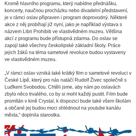
Kromě hlavního programu, který nabídne přednášku,
koncerty, naučnou procházku nebo divadelní představení,
je v rámci oslav připraven i program doprovodný. Některé
akce z něj probíhají již nyní, jako je například výstava s
názvem Libri Prohibiti ve vlastivědném muzeu. Většina
akcí z programu bude přístupná zdarma. Do oslav se
zapojí také všechny českolipské základní školy. Práce
jejich žáků na téma sametové revoluce budou vystaveny
ve vlastivědném muzeu.
„V rámci oslav vzniká také krátký film o sametové revoluci v
České Lípě, který pro nás natáčí Rudolf Živec společně s
Luďkem Svobodou. Chtěli jsme, aby nám po oslavách
zbylo něco trvalého, co by si mohl každý pustit. Film bude
promítán v kině Crystal, k dispozici bude také všem školám
a občané jej budou moci shlédnout na youtube kanálu
města,“ doplnila starostka.