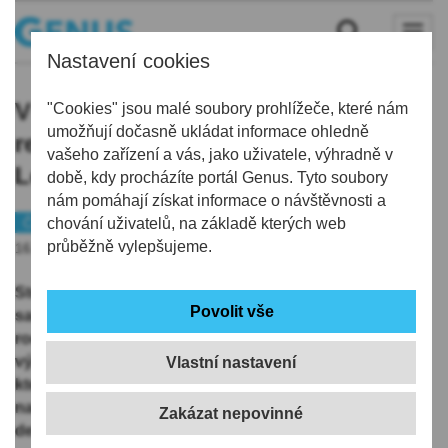
Nastavení cookies
V plejádě akcí k výročí Sametové
"Cookies" jsou malé soubory prohlížeče, které nám
umožňují dočasně ukládat informace ohledně
revoluce figuruje i zpřístupnění
vašeho zařízení a vás, jako uživatele, výhradně v
Leninovy sochy
době, kdy procházíte portál Genus. Tyto soubory
nám pomáhají získat informace o návštěvnosti a
Českolipsko
chování uživatelů, na základě kterých web
průběžně vylepšujeme.
16.10.2019 | 16:17
Sto let uplynulo v loňském roce od založení
samostatného československého státu. V letošním
roce si naše republika připomíná další významné
výročí, a to třicet let od roku 1989. Tedy od roku, ve
Vlastní nastavení
kterém se naše republika vymanila z komunistické
nadvlády a společnosti začala vládnout svoboda a
demokracie.