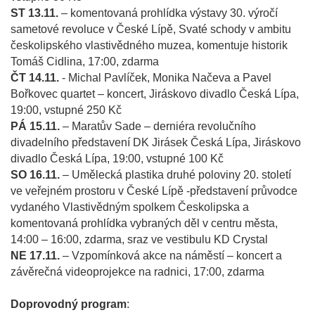
ST 13.11.
– komentovaná prohlídka výstavy 30. výročí
sametové revoluce v České Lípě, Svaté schody v ambitu
českolipského vlastivědného muzea, komentuje historik
Tomáš Cidlina, 17:00, zdarma
ČT 14.11.
- Michal Pavlíček, Monika Načeva a Pavel
Bořkovec quartet – koncert, Jiráskovo divadlo Česká Lípa,
19:00, vstupné 250 Kč
PÁ 15.11.
– Maratův Sade – derniéra revolučního
divadelního představení DK Jirásek Česká Lípa, Jiráskovo
divadlo Česká Lípa, 19:00, vstupné 100 Kč
SO 16.11.
– Umělecká plastika druhé poloviny 20. století
ve veřejném prostoru v České Lípě -představení průvodce
vydaného Vlastivědným spolkem Českolipska a
komentovaná prohlídka vybraných děl v centru města,
14:00 – 16:00, zdarma, sraz ve vestibulu KD Crystal
NE 17.11.
– Vzpomínková akce na náměstí – koncert a
závěrečná videoprojekce na radnici, 17:00, zdarma
Doprovodný program
: