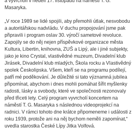
a vyvrcholí v neděli 17. listopadu na náměstí T. G.
Masaryka.
„V roce 1989 se lidé spojili, aby přemohli útlak, nesvobodu
a autoritářskou nadvládu. V duchu propojování jsme pak
připravili i program oslav 30. výročí sametové revoluce.
Zapojily se do něj nejen příspěvkové organizace města
Kultura, Libertin, knihovna, ZUŠ a Lipý, ale i jiné subjekty,
jako je kino Crystal, vlastivědné muzeum, Divadelní klub
Jirásek, Divadelní klub mladých, Škola rocku a Vlastivědný
spolek Českolipska. Všem, kteří se na programu podílejí,
patří mé poděkování. Je důležité si tato významná jubilea
připomínat, abychom i dnes mohli pomáhat šířit myšlenky
radosti, lásky a svobody, které ve společnosti rezonovaly
před třiceti lety. Celý program vyvrcholí koncertem na
náměstí T. G. Masaryka s následnou videoprojekcí na
radnici. V rámci tohoto dne krátce připomeneme i události z
roku 1939, protože ani na něj bychom neměli zapomínat,“
uvedla starostka České Lípy Jitka Volfová.