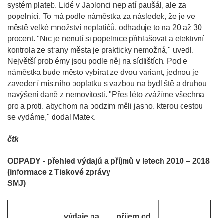
systém plateb. Lidé v Jablonci neplatí paušál, ale za
popelnici. To má podle náměstka za následek, že je ve
městě velké množství neplatičů, odhaduje to na 20 až 30
procent. "Nic je nenutí si popelnice přihlašovat a efektivní
kontrola ze strany města je prakticky nemožná," uvedl.
Největší problémy jsou podle něj na sídlištích. Podle
náměstka bude město vybírat ze dvou variant, jednou je
zavedení místního poplatku s vazbou na bydliště a druhou
navýšení daně z nemovitosti. "Přes léto zvážíme všechna
pro a proti, abychom na podzim měli jasno, kterou cestou
se vydáme," dodal Matek.
čtk
ODPADY - přehled výdajů a příjmů v letech 2010 – 2018
(informace z Tiskové zprávy
SMJ)
výdaje na
příjem od