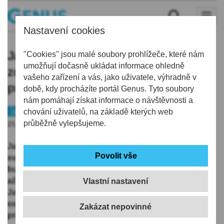
Nastavení cookies
Jablonec chystá na příští rok
"Cookies" jsou malé soubory prohlížeče, které nám
umožňují dočasně ukládat informace ohledně
zdražení plateb za odpad až o třicet
vašeho zařízení a vás, jako uživatele, výhradně v
procent
době, kdy procházíte portál Genus. Tyto soubory
nám pomáhají získat informace o návštěvnosti a
Jablonecko
chování uživatelů, na základě kterých web
Peníze
průběžně vylepšujeme.
25.06.2019 | 17:02
Jablonec nad Nisou od příštího roku zvýší platby za
svoz a likvidaci komunálního odpadu. V jaké výši to
bude, rozhodne zastupitelstvo na podzim, může jít ale
až o 30 procent. Naposledy se platba za odpady v
Vlastní nastavení
Jablonci valorizovala v roce 2017, bylo to zhruba o
osm procent. Novinářům to dnes řekl náměstek
primátora Štěpán Matek (KDU-ČSL).