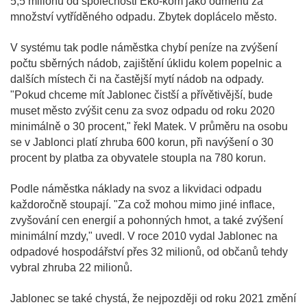
5,5 milionu od společnosti Eko-kom jako odměnu za
množství vytříděného odpadu. Zbytek doplácelo město.
V systému tak podle náměstka chybí peníze na zvýšení
počtu sběrných nádob, zajištění úklidu kolem popelnic a
dalších místech či na častější mytí nádob na odpady.
"Pokud chceme mít Jablonec čistší a přívětivější, bude
muset město zvýšit cenu za svoz odpadu od roku 2020
minimálně o 30 procent," řekl Matek. V průměru na osobu
se v Jablonci platí zhruba 600 korun, při navýšení o 30
procent by platba za obyvatele stoupla na 780 korun.
Podle náměstka náklady na svoz a likvidaci odpadu
každoročně stoupají. "Za což mohou mimo jiné inflace,
zvyšování cen energií a pohonných hmot, a také zvýšení
minimální mzdy," uvedl. V roce 2010 vydal Jablonec na
odpadové hospodářství přes 32 milionů, od občanů tehdy
vybral zhruba 22 milionů.
Jablonec se také chystá, že nejpozději od roku 2021 změní