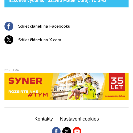
nakonec vydáme,“ uzavírá Matek. Zdroj: TZ SMJ
Sdílet článek na Facebooku
Sdílet článek na X.com
REKLAMA
Kontakty
Nastavení cookies