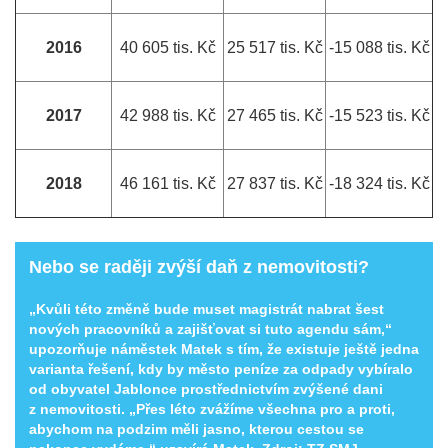
2016
40 605 tis. Kč
25 517 tis. Kč
-15 088 tis. Kč
2017
42 988 tis. Kč
27 465 tis. Kč
-15 523 tis. Kč
2018
46 161 tis. Kč
27 837 tis. Kč
-18 324 tis. Kč
Nebo se raději zvýší daň z nemovitosti?
„Kvůli této změně bude muset magistrát nabrat šest
nových pracovníků a zajišťovat si tuto agendu sám,“
upozorňuje náměstek Matek s tím, že existuje ještě jedna
varianta řešení, kdy by město peníze za odpady vybíralo
od obyvatel Jablonce prostřednictvím zvýšené dani
z nemovitosti. „Přes léto zvážíme všechna pro a proti,
abychom na podzim měli jasno, kterou cestou se