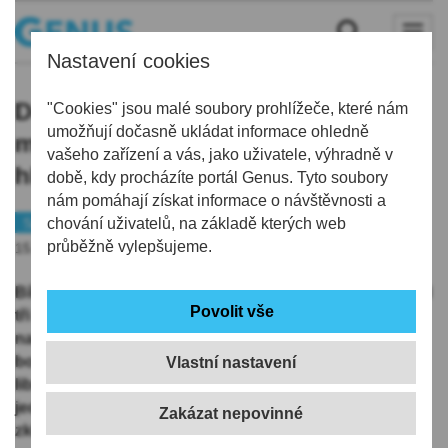
Nastavení cookies
Doma bychom měli vyhrávat,
"Cookies" jsou malé soubory prohlížeče, které nám
umožňují dočasně ukládat informace ohledně
musíme se z toho poučit, kroutí
vašeho zařízení a vás, jako uživatele, výhradně v
hlavou Petr Kváča
době, kdy procházíte portál Genus. Tyto soubory
nám pomáhají získat informace o návštěvnosti a
Sport
chování uživatelů, na základě kterých web
Fotbal
průběžně vylepšujeme.
15.08.2020 | 10:05
Bílí Tygři absolvovali rušný týden, ve kterém stihli hned
tři zápasy. Po nepovedeném utkání v Boleslavi vyslali
na litvínovského Denise Godlu desítky střel, ale
bohužel bez úspěchu. Fotbalový výsledek 0:1 mrzí i
Vlastní nastavení
libereckého gólmana Petra Kváču. „Dnes jsem kluky v
jedné chvíli nepodržel, strašně mě to mrzí,” líčí
zklamaně.