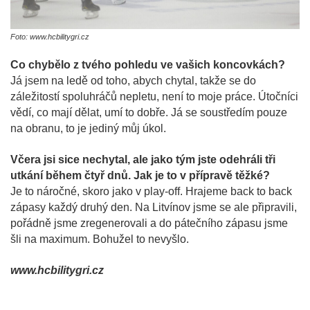
Foto: www.hcbilitygri.cz
Co chybělo z tvého pohledu ve vašich koncovkách?
Já jsem na ledě od toho, abych chytal, takže se do
záležitostí spoluhráčů nepletu, není to moje práce. Útočníci
vědí, co mají dělat, umí to dobře. Já se soustředím pouze
na obranu, to je jediný můj úkol.
Včera jsi sice nechytal, ale jako tým jste odehráli tři
utkání během čtyř dnů. Jak je to v přípravě těžké?
Je to náročné, skoro jako v play-off. Hrajeme back to back
zápasy každý druhý den. Na Litvínov jsme se ale připravili,
pořádně jsme zregenerovali a do pátečního zápasu jsme
šli na maximum. Bohužel to nevyšlo.
www.hcbilitygri.cz