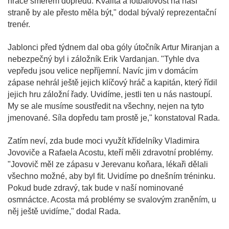
hráče směrem dopředu. Kvalita a fotbalovost na naší
straně by ale přesto měla být," dodal bývalý reprezentační
trenér.
Jablonci před týdnem dal oba góly útočník Artur Miranjan a
nebezpečný byl i záložník Erik Vardanjan. "Tyhle dva
vepředu jsou velice nepříjemní. Navíc jim v domácím
zápase nehrál ještě jejich klíčový hráč a kapitán, který řídil
jejich hru záložní řady. Uvidíme, jestli ten u nás nastoupí.
My se ale musíme soustředit na všechny, nejen na tyto
jmenované. Síla dopředu tam prostě je," konstatoval Rada.
Zatím neví, zda bude moci využít křídelníky Vladimira
Jovoviče a Rafaela Acostu, kteří měli zdravotní problémy.
"Jovovič měl ze zápasu v Jerevanu koňara, lékaři dělali
všechno možné, aby byl fit. Uvidíme po dnešním tréninku.
Pokud bude zdravý, tak bude v naší nominované
osmnáctce. Acosta má problémy se svalovým zraněním, u
něj ještě uvidíme," dodal Rada.