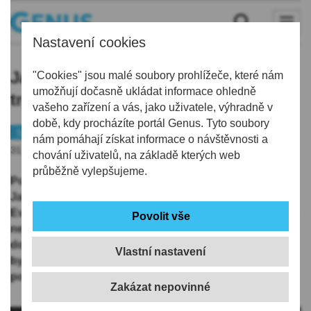
Nastavení cookies
Jablonecký kouč Rada: Musíme být
"Cookies" jsou malé soubory prohlížeče, které nám
umožňují dočasně ukládat informace ohledně
trpěliví a nepodcenit žádnou situaci
vašeho zařízení a vás, jako uživatele, výhradně v
době, kdy procházíte portál Genus. Tyto soubory
Sport
Fotbal
nám pomáhají získat informace o návštěvnosti a
31.07.2019 | 20:00
chování uživatelů, na základě kterých web
průběžně vylepšujeme.
Podle trenéra Petra Rady musejí být fotbalisté
Jablonce ve čtvrteční domácí odvetě 2. předkola
Evropské ligy s Pjunikem Jerevan dostatečně trpěliví a
nesmějí podcenit žádnou situaci. Severočeši budou
dohánět manko 1:2 z úvodního duelu venku, a pokud
Vlastní nastavení
by stejně jako před týdnem inkasovali první,
postupové vyhlídky by si velmi zkomplikovali.