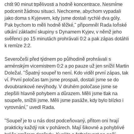
chtít 90 minut trpělivosti a hodně koncentrace. Nesmíme
podcenit žádnou situaci. Nechceme, abychom vypadali
jako doma s Kyjevem, kdy jsme dostali rychlé dva góly.
Pak bychom to měli hodně těžké," připomněl Rada loňské
utkání základní skupiny s Dynamem Kyjev, v němž jeho
svěřenci po 15 minutách prohrávali 0:2 a pak zápas dotáhli
k remíze 2:2.
Severočeši před týdnem po půlhodině prohrávali s
arménským vicemistrem 0:2 a po pauze už jen snížil Martin
Doležal. "Špatný soupeř to není. Kdo viděl první zápas, tak
ví. První poločas tam jsme prospali, dostali jsme se do
dvoubrankové nevýhody. V druhém poločase jsme se
zlepšili hlavně pohybem a důrazem. Měli jsme tlak na
soupeře, snížili jsme. Měli jsme pasáže, kdy bylo blízko i
vyrovnání," uvedl Rada.
"Soupeř je to u nás dost podceňovaný, přitom oni hrají
prakticky každý rok v pohárech. Mají šikovné a pohyblivé