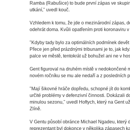
Ramba (Rabušice) to bude první zápas ve skupině 
utkání," uvedl kouč.
Vzhledem k tomu, že jde o mezinárodní zápas, do
odehrát doma. Kvůli opatřením proti koronaviru 
"Kdyby tady bylo za optimálních podmínek devět 
Přece jen před prázdnými tribunami je to, jak kdy
palce ve městě, tentokrát už bohužel ani ne v ho
Gent figuroval na druhém místě v nedokončené mi
novém ročníku se mu ale nedaří a z posledních pět
"Mají šikovné hráče dopředu, schopné jít do kom
určité problémy v defenzivní činnosti. Dokázali 
minulou sezonu," uvedl Hoftych, který na Gent už 
Zlíně.
V Gentu působí obránce Michael Ngadeu, který do
reprezentant byl dokonce v několika zápasech ka