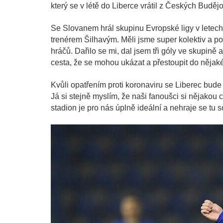
který se v létě do Liberce vrátil z Českých Budějo
Se Slovanem hrál skupinu Evropské ligy v letech
trenérem Šilhavým. Měli jsme super kolektiv a pos
hráčů. Dařilo se mi, dal jsem tři góly ve skupině a
cesta, že se mohou ukázat a přestoupit do nějaké
Kvůli opatřením proti koronaviru se Liberec bud
Já si stejně myslím, že naši fanoušci si nějakou 
stadion je pro nás úplně ideální a nehraje se tu