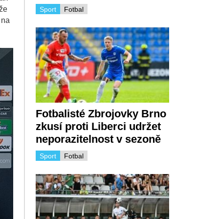
ože
Sport
Fotbal
 na
Fotbalisté Zbrojovky Brno
zkusí proti Liberci udržet
neporazitelnost v sezoně
Sport
Fotbal