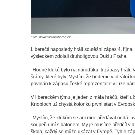
Foto: www.slovanliberec.cz
Liberečtí naposledy hráli soutěžní zápas 4. října,
výsledkem zdolali druholigovou Duklu Praha.
"Hodně kluků bylo na nároďáku, ti zápasy hráli.
šrámy, které byly. Myslím, že budeme v ideální ko
povolán k zápasu české reprezentace v Lize nár
V libereckém týmu je jeden z mála hráčů, kteří u
Knobloch už chystá kolonku první start v Evropsk
"Myslím, že klukům se ani moc předávat nedá, uvi
soupeři umí s balonem. My je musíme předčít v dů
škola, každý se může ukázat v Evropě. Tyhle zápa