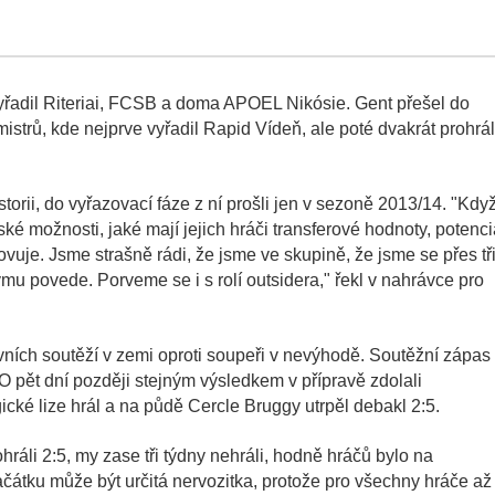
 vyřadil Riteriai, FCSB a doma APOEL Nikósie. Gent přešel do
mistrů, kde nejprve vyřadil Rapid Vídeň, ale poté dvakrát prohrál
torii, do vyřazovací fáze z ní prošli jen v sezoně 2013/14. "Když
ské možnosti, jaké mají jejich hráči transferové hodnoty, potenci
ovuje. Jsme strašně rádi, že jsme ve skupině, že jsme se přes tř
u povede. Porveme se i s rolí outsidera," řekl v nahrávce pro
vních soutěží v zemi oproti soupeři v nevýhodě. Soutěžní zápas
. O pět dní později stejným výsledkem v přípravě zdolali
cké lize hrál a na půdě Cercle Bruggy utrpěl debakl 2:5.
hráli 2:5, my zase tři týdny nehráli, hodně hráčů bylo na
začátku může být určitá nervozitka, protože pro všechny hráče až