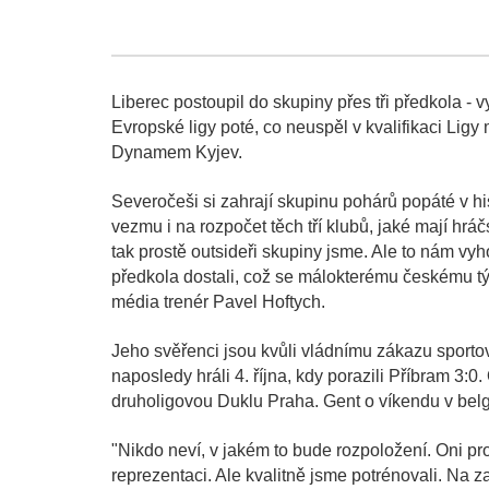
Liberec postoupil do skupiny přes tři předkola -
Evropské ligy poté, co neuspěl v kvalifikaci Ligy 
Dynamem Kyjev.
Severočeši si zahrají skupinu pohárů popáté v his
vezmu i na rozpočet těch tří klubů, jaké mají hráč
tak prostě outsideři skupiny jsme. Ale to nám vyh
předkola dostali, což se málokterému českému tým
média trenér Pavel Hoftych.
Jeho svěřenci jsou kvůli vládnímu zákazu sporto
naposledy hráli 4. října, kdy porazili Příbram 3:0
druholigovou Duklu Praha. Gent o víkendu v belgi
"Nikdo neví, v jakém to bude rozpoložení. Oni pro
reprezentaci. Ale kvalitně jsme potrénovali. Na 