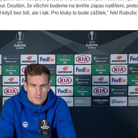
nout. Doufám, že všichni budeme na tenhle zápas natěšeni, prot
když bez lidí, ale i tak. Pro kluky to bude zážitek," řekl Rabušic