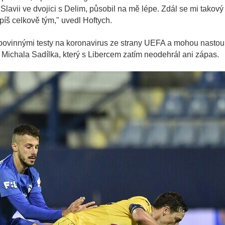
 Slavii ve dvojici s Delim, působil na mě lépe. Zdál se mi takový
spíš celkově tým," uvedl Hoftych.
 povinnými testy na koronavirus ze strany UEFA a mohou nastoup
u Michala Sadílka, který s Libercem zatím neodehrál ani zápas.