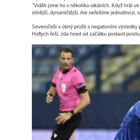
"Viděli jsme ho v několika utkáních. Když hrál ve
silnější, dynamičtější. Ale neřešíme jednotlivce, 
Severočeši v úterý prošli s negativními výsledky
Hoftych řeší, zda hned od začátku postavit posil