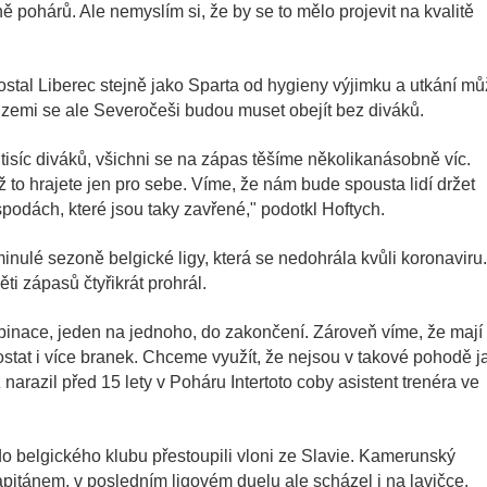
pohárů. Ale nemyslím si, že by se to mělo projevit na kvalitě
stal Liberec stejně jako Sparta od hygieny výjimku a utkání m
v zemi se ale Severočeši budou muset obejít bez diváků.
tisíc diváků, všichni se na zápas těšíme několikanásobně víc.
ž to hrajete jen pro sebe. Víme, že nám bude spousta lidí držet
spodách, které jsou taky zavřené," podotkl Hoftych.
nulé sezoně belgické ligy, která se nedohrála kvůli koronaviru
i zápasů čtyřikrát prohrál.
binace, jeden na jednoho, do zakončení. Zároveň víme, že mají
dostat i více branek. Chceme využít, že nejsou v takové pohodě j
narazil před 15 lety v Poháru Intertoto coby asistent trenéra ve
 belgického klubu přestoupili vloni ze Slavie. Kamerunský
pitánem, v posledním ligovém duelu ale scházel i na lavičce.