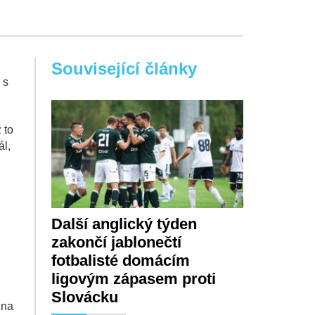
Související články
 s
 to
ál,
i
Další anglický týden
zakončí jablonečtí
fotbalisté domácím
ligovým zápasem proti
Slovácku
 na