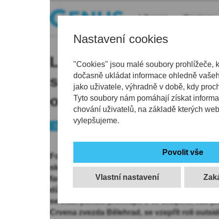
Liberec
Regiony
Nastavení cookies
Liberec doma proti Gent
"Cookies" jsou malé soubory prohlížeče, 
dočasně ukládat informace ohledně vašeho
skupiny Evropské ligy. 
jako uživatele, výhradně v době, kdy proc
o to víc, že se nehraje č
Tyto soubory nám pomáhají získat informa
chování uživatelů, na základě kterých we
vylepšujeme.
Sport
Fotbal
Fotbalisté Liberce dnes domácím zápasem 1. 
skupiny Evropské ligy, kde se představí po č
Vlastní nastavení
favoritem je belgický soupeř i proto, že Slovan
důvodu koronavirové krize nehrál soutěžní záp
se však pokusí překvapit a ve skupině, kde js
Crvena zvezda Bělehrad, se vzepřít roli outsid