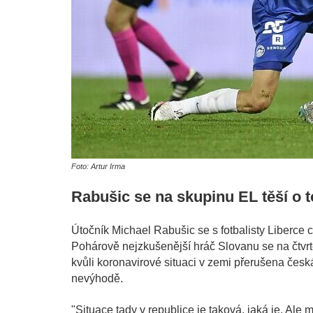
Foto: Artur Irma
Rabušic se na skupinu EL těší o to
Útočník Michael Rabušic se s fotbalisty Liberce c
Pohárově nejzkušenější hráč Slovanu se na čtvrte
kvůli koronavirové situaci v zemi přerušena česká
nevýhodě.
"Situace tady v republice je taková, jaká je. Ale 