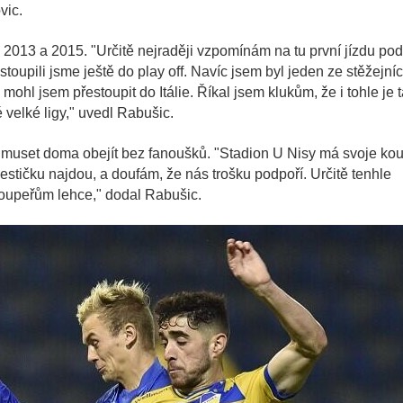
vic.
 2013 a 2015. "Určitě nejraději vzpomínám na tu první jízdu pod
toupili jsme ještě do play off. Navíc jsem byl jeden ze stěžejní
 mohl jsem přestoupit do Itálie. Říkal jsem klukům, že i tohle je 
 velké ligy," uvedl Rabušic.
e muset doma obejít bez fanoušků. "Stadion U Nisy má svoje kou
cestičku najdou, a doufám, že nás trošku podpoří. Určitě tenhle
 soupeřům lehce," dodal Rabušic.