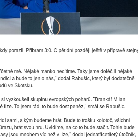
 kdy porazili Příbram 3:0. O pět dní později ještě v přípravě stej
 Včetně mě. Nějaké manko necítíme. Taky jsme doléčili nějaké
ndici a bude to jen o nás," dodal Rabušic, který byl dodatečně
odů ve Skotsku.
ž si vyzkoušeli skupinu evropských pohárů. "Brankář Milan
é lize. To jsem rád, to bude dost peněz," smál se Rabušic.
dí sami, s kým budeme hrát. Bude to trošku kolotoč, všichni
razu, hrát svou hru. Uvidíme, na co to bude stačit. Tohle bude
sy jsou mnohem víc než v lize," dodal jednatřicetiletý útočník,