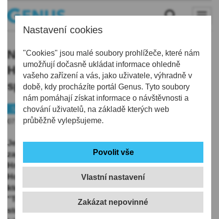
Nastavení cookies
Nedotknutelná čísla legend: Milan
"Cookies" jsou malé soubory prohlížeče, které nám
umožňují dočasně ukládat informace ohledně
Hnilička, nyní politik a šéf Národní
vašeho zařízení a vás, jako uživatele, výhradně v
sportovní agentury
době, kdy procházíte portál Genus. Tyto soubory
nám pomáhají získat informace o návštěvnosti a
Sport
chování uživatelů, na základě kterých web
průběžně vylepšujeme.
07.09.2019 | 12:05
Jedním z hráčů, kteří se do historie libereckého hokeje
zapsali velice tučným písmem, je bezesporu Milan
Hnilička. Jeho dres s číslem 33 putoval ke stropu
Home Credit Areny 19. února 2016, tedy v sezóně, za
Vlastní nastavení
kterou Tygři napsali svou historicky první zlatou tečku.
"To, co jsem v Liberci zažil, ve mně zanechalo velkou
stopu," svěřil se brankář s unikátní reprezentační