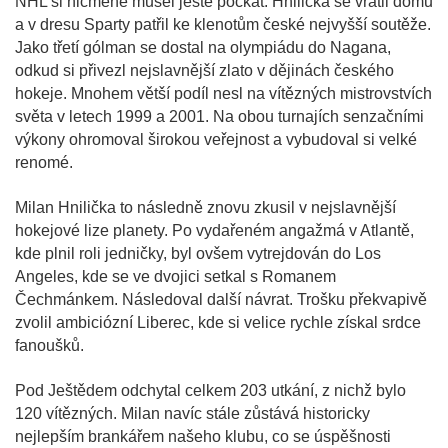
NHL si nicméně musel ještě počkat. Hnilička se vrátil domů
a v dresu Sparty patřil ke klenotům české nejvyšší soutěže.
Jako třetí gólman se dostal na olympiádu do Nagana,
odkud si přivezl nejslavnější zlato v dějinách českého
hokeje. Mnohem větší podíl nesl na vítězných mistrovstvích
světa v letech 1999 a 2001. Na obou turnajích senzačními
výkony ohromoval širokou veřejnost a vybudoval si velké
renomé.
Milan Hnilička to následně znovu zkusil v nejslavnější
hokejové lize planety. Po vydařeném angažmá v Atlantě,
kde plnil roli jedničky, byl ovšem vytrejdován do Los
Angeles, kde se ve dvojici setkal s Romanem
Čechmánkem. Následoval další návrat. Trošku překvapivě
zvolil ambiciózní Liberec, kde si velice rychle získal srdce
fanoušků.
Pod Ještědem odchytal celkem 203 utkání, z nichž bylo
120 vítězných. Milan navíc stále zůstává historicky
nejlepším brankářem našeho klubu, co se úspěšnosti