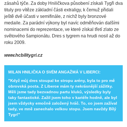
zásahů týče. Za doby Hniličkova působení získali Tygři dva
tituly pro vítěze základní části extraligy, k čemuž přidali
ještě dvě účasti v semifinále, z nichž byly bronzové
medaile. Za parádní výkony byl navíc odměňován dalšími
nominacemi do reprezentace, ve které získal třetí zlato ze
světového šampionátu. Dres s tygrem na hrudi nosil až do
roku 2009.
www.hcbilitygri.cz
MILAN HNILIČKA O SVÉM ANGAŽMÁ V LIBERCI:
"Když můj dres stoupal ke stropu arény, byla to pro mě
obrovská pocta. Z Liberce mám ty nekrásnější zážitky.
Měli jsme tady bezvadnou partu kluků, výsledky byly
taky fantastické. Zažil jsem toho v kariéře hodně, ale byl
jsem vždycky emočně založený hráč. To, co jsem zažíval
tady, ve mně zanechalo velkou stopu. Jsem navždy Bílý
Tygr!"