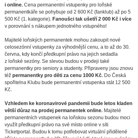
i online.
Cena permanentní vstupenky pro loňské
permanentkáře se pohybuje od 2 600 Kč (fanklub) až po 5
500 Kč (1. kategorie).
Fanoušci tak ušetří 2 000 Kč i více
v porovnání s nákupem jednotného vstupného!
Majitelé loňských permanentek mohou zakoupit nové
celosezónní vstupenky za výhodnější cenu, a to až do 30.
června, kdy končí předkupní právo na jejich sedadla
z loňské sezóny. Se slevou budou v prodeji také
permanentky pro seniory a studenty. Připraveny jsou znovu
též
permanentky pro děti za cenu 1000 Kč.
Do Česká
spořitelna Klubu bude permanentní vstupenka stát 12 500
Kč.
Vzhledem ke koronavirové pandemii bude letos kladen
větší důraz na prodej permanentek online.
Majitelé
permanentních vstupenek na loňskou sezonu budou moci
využít předkupní právo na své místo online v síti
Ticketportal. Budou k tomu potřebovat virtuální přidělené