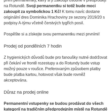
první permanentky, který si ji zakoupí osobně v předprodeji
na Rotundě.
Svoji permanentku si totiž bude moci
zakoupit za symbolickou 1 Kč!
K tomu navíc dostane
originální dres Dominika Hrachoviny ze sezony 2019/20 s
podpisy A-týmu včetně čerstvých tygřích posil.
Pospěšte si a získejte svou permanentku mezi prvními!
Prodej od pondělních 7 hodin
Z hygienických důvodů bude pro fanoušky nutné dodržovat
při čekání ve frontě rozestupy a do Rotundy bude vstup
možný pouze v roušce. Preferovaným způsobem platby
bude platba kartou, hotovost však bude rovněž
akceptována.
Důraz na prodej online
Permanentní vstupenky se budou prodávat do všech
kategorií na tradičním předprodejním místě na Rotundě