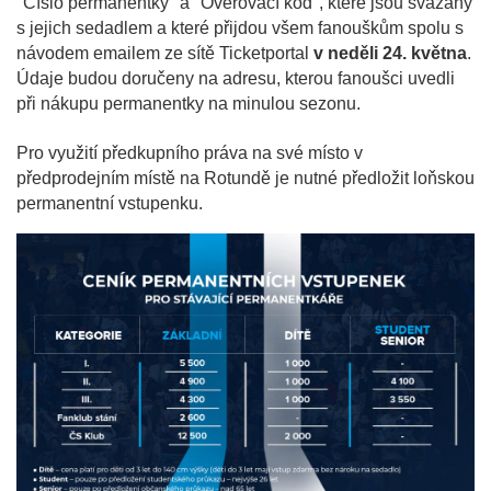
"Číslo permanentky" a "Ověřovací kód", které jsou svázány
s jejich sedadlem a které přijdou všem fanouškům spolu s
návodem emailem ze sítě Ticketportal
v neděli 24. května
.
Údaje budou doručeny na adresu, kterou fanoušci uvedli
při nákupu permanentky na minulou sezonu.
Pro využití předkupního práva na své místo v
předprodejním místě na Rotundě je nutné předložit loňskou
permanentní vstupenku.