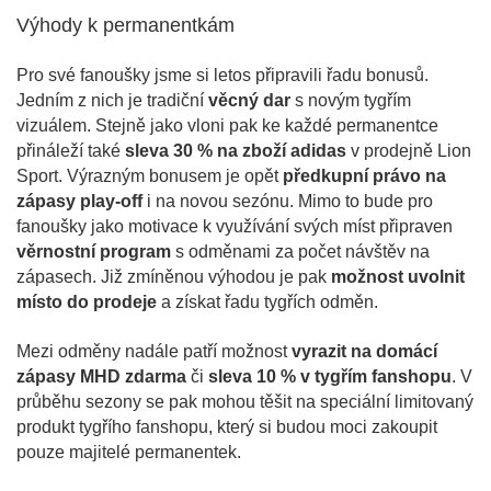
Výhody k permanentkám
Pro své fanoušky jsme si letos připravili řadu bonusů.
Jedním z nich je tradiční
věcný dar
s novým tygřím
vizuálem. Stejně jako vloni pak ke každé permanentce
přináleží také
sleva 30 % na zboží adidas
v prodejně Lion
Sport. Výrazným bonusem je opět
předkupní právo na
zápasy play-off
i na novou sezónu. Mimo to bude pro
fanoušky jako motivace k využívání svých míst připraven
věrnostní program
s odměnami za počet návštěv na
zápasech. Již zmíněnou výhodou je pak
možnost uvolnit
místo do prodeje
a získat řadu tygřích odměn.
Mezi odměny nadále patří možnost
vyrazit na domácí
zápasy MHD zdarma
či
sleva 10 % v tygřím fanshopu
. V
průběhu sezony se pak mohou těšit na speciální limitovaný
produkt tygřího fanshopu, který si budou moci zakoupit
pouze majitelé permanentek.