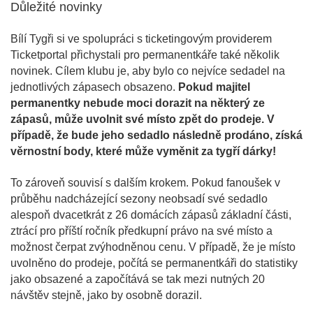
Důležité novinky
Bílí Tygři si ve spolupráci s ticketingovým providerem
Ticketportal přichystali pro permanentkáře také několik
novinek. Cílem klubu je, aby bylo co nejvíce sedadel na
jednotlivých zápasech obsazeno.
Pokud majitel
permanentky nebude moci dorazit na některý ze
zápasů, může uvolnit své místo zpět do prodeje. V
případě, že bude jeho sedadlo následně prodáno, získá
věrnostní body, které může vyměnit za tygří dárky!
To zároveň souvisí s dalším krokem. Pokud fanoušek v
průběhu nadcházející sezony neobsadí své sedadlo
alespoň dvacetkrát z 26 domácích zápasů základní části,
ztrácí pro příští ročník předkupní právo na své místo a
možnost čerpat zvýhodněnou cenu. V případě, že je místo
uvolněno do prodeje, počítá se permanentkáři do statistiky
jako obsazené a započítává se tak mezi nutných 20
návštěv stejně, jako by osobně dorazil.