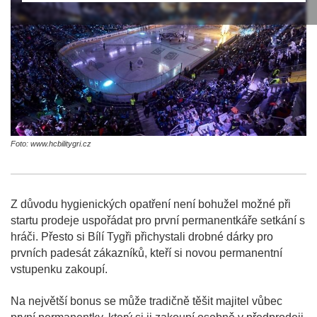
Foto: www.hcbilitygri.cz
Z důvodu hygienických opatření není bohužel možné při
startu prodeje uspořádat pro první permanentkáře setkání s
hráči. Přesto si Bílí Tygři přichystali drobné dárky pro
prvních padesát zákazníků, kteří si novou permanentní
vstupenku zakoupí.
Na největší bonus se může tradičně těšit majitel vůbec