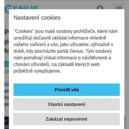
Nastavení cookies
Prodej permanentek startuje v
"Cookies" jsou malé soubory prohlížeče, které nám
umožňují dočasně ukládat informace ohledně
pondělí! První permanentka za
vašeho zařízení a vás, jako uživatele, výhradně v
korunu a dres k tomu!
době, kdy procházíte portál Genus. Tyto soubory
nám pomáhají získat informace o návštěvnosti a
Sport
chování uživatelů, na základě kterých web
Hokej
průběžně vylepšujeme.
23.05.2020 | 11:13
Už v pondělí 25. května vypukne v 7:00 prodej
permanentních vstupenek na novou sezonu. A jako
každý rok si Bílí Tygři pro svého prvního
permanentkáře přichystali speciální dárek.
Vlastní nastavení