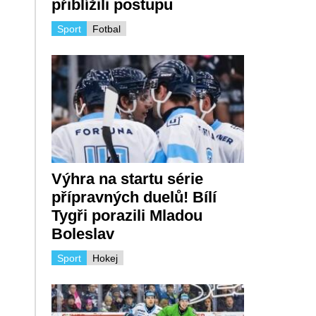
přiblížili postupu
Sport
Fotbal
Výhra na startu série
přípravných duelů! Bílí
Tygři porazili Mladou
Boleslav
Sport
Hokej