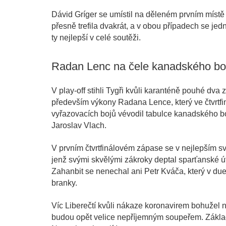
Dávid Gríger se umístil na děleném prvním místě v
přesně trefila dvakrát, a v obou případech se jed
ty nejlepší v celé soutěži.
Radan Lenc na čele kanadského b
V play-off stihli Tygři kvůli karanténě pouhé dva z
především výkony Radana Lence, který ve čtvrtfinál
vyřazovacích bojů vévodil tabulce kanadského b
Jaroslav Vlach.
V prvním čtvrtfinálovém zápase se v nejlepším 
jenž svými skvělými zákroky deptal sparťanské 
Zahanbit se nenechal ani Petr Kváča, který v du
branky.
Víc Liberečtí kvůli nákaze koronavirem bohužel ne
budou opět velice nepříjemným soupeřem. Základ