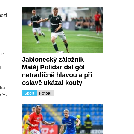
mezi
íme
Jablonecký záložník
e
Matěj Polidar dal gól
l
netradičně hlavou a při
oslavě ukázal kouty
ka,
Sport
Fotbal
5 %!