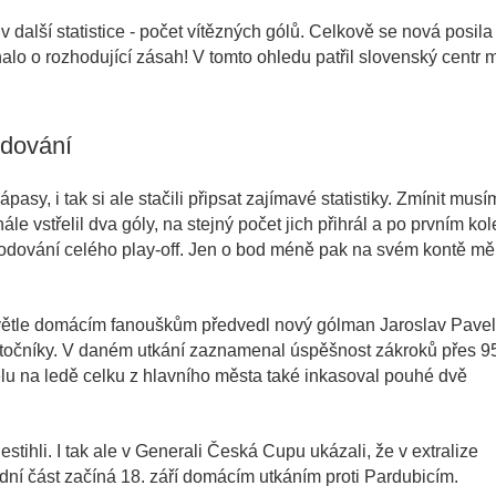
 další statistice - počet vítězných gólů. Celkově se nová posila
nalo o rozhodující zásah! V tomto ohledu patřil slovenský centr 
odování
ápasy, i tak si ale stačili připsat zajímavé statistiky. Zmínit mus
e vstřelil dva góly, na stejný počet jich přihrál a po prvním kol
odování celého play-off. Jen o bod méně pak na svém kontě mě
světle domácím fanouškům předvedl nový gólman Jaroslav Pavel
útočníky. V daném utkání zaznamenal úspěšnost zákroků přes 9
elu na ledě celku z hlavního města také inkasoval pouhé dvě
stihli. I tak ale v Generali Česká Cupu ukázali, že v extralize
ní část začíná 18. září domácím utkáním proti Pardubicím.