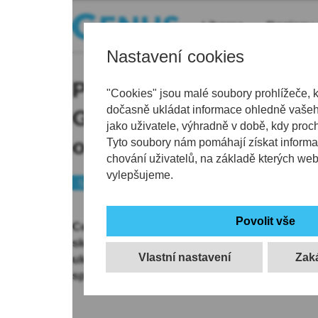
Liberec
Regiony
Nastavení cookies
Produktivní Lenc či vítě
"Cookies" jsou malé soubory prohlížeče, 
dočasně ukládat informace ohledně vašeho
Grígera. Jak se Tygrům d
jako uživatele, výhradně v době, kdy proc
osobních statistikách?
Tyto soubory nám pomáhají získat informa
chování uživatelů, na základě kterých we
vylepšujeme.
Sport
Hokej
Cesta Generali Česká Cupem sice pro Tygry k
skončila předčasně, přesto ale svěřenci trenér
Vlastní nastavení
ukázat, že v této sezóně budou opět mít velko
společně podívat, jak se hráčům dařilo z pohl