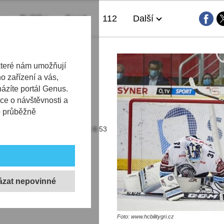
Politika
Sport
112
Další
zné góly
které nám umožňují
 zařízení a vás,
ařilo v
házíte portál Genus.
ce o návštěvnosti a
b průběžně
14.09.2020 | 6:53
vůli nařízené karanténě
a Patrika Augusty stihli
u sílu. Pojďme se nyní
edu osobních statistik.
Foto: www.hcbilitygri.cz