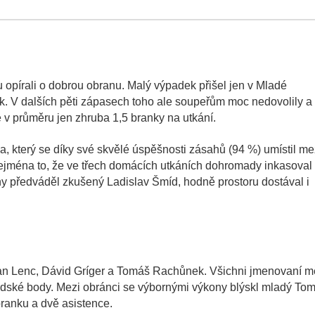
 opírali o dobrou obranu. Malý výpadek přišel jen v Mladé
k. V dalších pěti zápasech toho ale soupeřům moc nedovolily a
 v průměru jen zhruba 1,5 branky na utkání.
, který se díky své skvělé úspěšnosti zásahů (94 %) umístil me
zejména to, že ve třech domácích utkáních dohromady inkasoval
ony předváděl zkušený Ladislav Šmíd, hodně prostoru dostával i
dan Lenc, Dávid Gríger a Tomáš Rachůnek. Všichni jmenovaní m
nadské body. Mezi obránci se výbornými výkony blýskl mladý To
branku a dvě asistence.