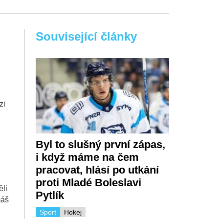
Související články
zi
Byl to slušný první zápas,
i když máme na čem
pracovat, hlásí po utkání
proti Mladé Boleslavi
ěli
Pytlík
máš
Sport
Hokej