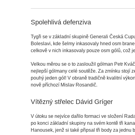
Spolehlivá defenziva
Tygři se v základní skupině Generali Česká Cupu
Boleslavi, kde šelmy inkasovaly hned osm brane
celkově v nich inkasovaly pouze osm gólů, což je
Velkou měrou se o to zasloužil gólman Petr Kváča
nejlepší gólmany celé soutěže. Za zmínku stojí 
pouhý jeden gól! V obraně tradičně kvalitní výk
nově příchozí Mislav Rosandič.
Vítězný střelec Dávid Gríger
V útoku se nejvíce dařilo formaci ve složení Ra
po konci základní skupiny na svém kontě tři ka
Hanousek, jenž si také připsal tři body za jednu 