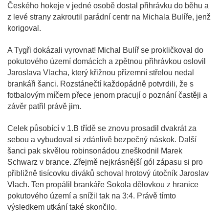
Českého hokeje v jedné osobě dostal přihrávku do běhu a
z levé strany zakroutil parádní centr na Michala Bulíře, jenž
korigoval.
A Tygři dokázali vyrovnat! Michal Bulíř se prokličkoval do
pokutového území domácích a zpětnou přihrávkou oslovil
Jaroslava Vlacha, který křižnou přízemní střelou nedal
brankáři šanci. Rozstánečtí každopádně potvrdili, že s
fotbalovým míčem přece jenom pracují o poznání častěji a
závěr patřil právě jim.
Celek působící v 1.B třídě se znovu prosadil dvakrát za
sebou a vybudoval si zdánlivě bezpečný náskok. Další
šanci pak skvělou robinsonádou zneškodnil Marek
Schwarz v brance. Zřejmě nejkrásnější gól zápasu si pro
přibližně tisícovku diváků schoval hrotový útočník Jaroslav
Vlach. Ten propálil brankáře Sokola dělovkou z hranice
pokutového území a snížil tak na 3:4. Právě tímto
výsledkem utkání také skončilo.