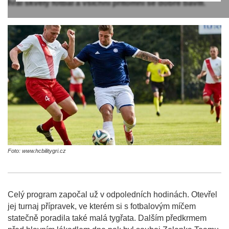
hrál skvělý fotbal a všichni přítomní se dobře bavili.
Foto: www.hcbilitygri.cz
Celý program započal už v odpoledních hodinách. Otevřel
jej turnaj přípravek, ve kterém si s fotbalovým míčem
statečně poradila také malá tygřata. Dalším předkrmem