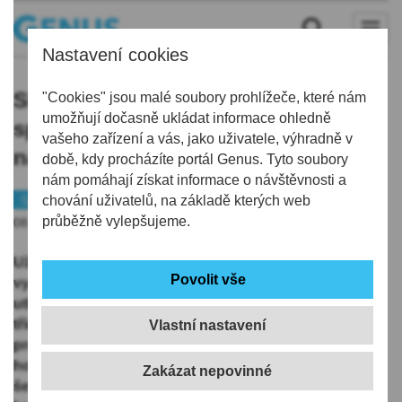
Nastavení cookies
Skvělý centr Pešána nebo fungující
"Cookies" jsou malé soubory prohlížeče, které nám
umožňují dočasně ukládat informace ohledně
spolupráce Bulíře s Vlachem. To
vašeho zařízení a vás, jako uživatele, výhradně v
nabídl fotbal v Rozstání!
době, kdy procházíte portál Genus. Tyto soubory
nám pomáhají získat informace o návštěvnosti a
Sport
chování uživatelů, na základě kterých web
průběžně vylepšujeme.
08.06.2019 | 16:21
Už je to tradice. Bílí Tygři každý rok nazují kopačky a
vydají se do Rozstání k přátelskému fotbalovému
utkání proti místnímu týmu TJ Sokol, jenž působí v 1.B
třídě, kde si nevede vůbec zle. Letos akce připadla na
Vlastní nastavení
prosluněný pátek 7. června. Domácí měli svým
hokejovým soupeřům co oplácet, minulý rok totiž
šelmy zvítězily vysoko 3:0. Před rekordní návštěvou se