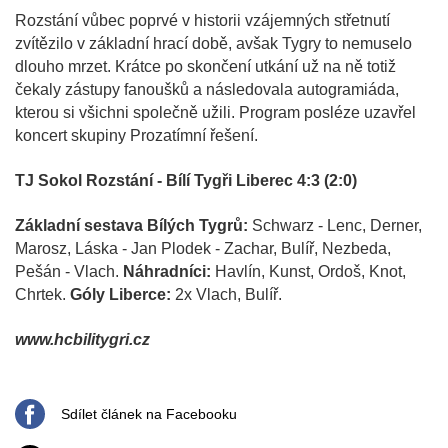
Rozstání vůbec poprvé v historii vzájemných střetnutí
zvítězilo v základní hrací době, avšak Tygry to nemuselo
dlouho mrzet. Krátce po skončení utkání už na ně totiž
čekaly zástupy fanoušků a následovala autogramiáda,
kterou si všichni společně užili. Program posléze uzavřel
koncert skupiny Prozatímní řešení.
TJ Sokol Rozstání - Bílí Tygři Liberec 4:3 (2:0)
Základní sestava Bílých Tygrů:
Schwarz - Lenc, Derner,
Marosz, Láska - Jan Plodek - Zachar, Bulíř, Nezbeda,
Pešán - Vlach.
Náhradníci:
Havlín, Kunst, Ordoš, Knot,
Chrtek.
Góly Liberce:
2x Vlach, Bulíř.
www.hcbilitygri.cz
Sdílet článek na Facebooku