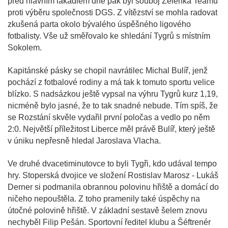
před hlavním lákadlem dne pak byl souboj Zelenka Teamu
proti výběru společnosti DGS. Z vítězství se mohla radovat
zkušená parta okolo bývalého úspěšného ligového
fotbalisty. Vše už směřovalo ke shledání Tygrů s místním
Sokolem.
Kapitánské pásky se chopil navrátilec Michal Bulíř, jenž
pochází z fotbalové rodiny a má tak k tomuto sportu velice
blízko. S nadsázkou ještě vypsal na výhru Tygrů kurz 1,19,
nicméně bylo jasné, že to tak snadné nebude. Tím spíš, že
se Rozstání skvěle vydařil první poločas a vedlo po něm
2:0. Největší příležitost Liberce měl právě Bulíř, který ještě
v úniku nepřesně hledal Jaroslava Vlacha.
Ve druhé dvacetiminutovce to byli Tygři, kdo udával tempo
hry. Stoperská dvojice ve složení Rostislav Marosz - Lukáš
Derner si podmanila obrannou polovinu hřiště a domácí do
ničeho nepouštěla. Z toho pramenily také úspěchy na
útočné polovině hřiště. V základní sestavě šelem znovu
nechyběl Filip Pešán. Sportovní ředitel klubu a Šéftrenér