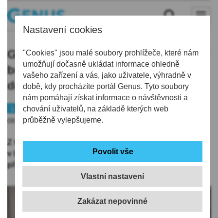
Nastavení cookies
Garáže v budově liberecké knihovny
"Cookies" jsou malé soubory prohlížeče, které nám
umožňují dočasně ukládat informace ohledně
budou v termínu 15. až 30. září 2025
vašeho zařízení a vás, jako uživatele, výhradně v
dočasné uzavřené
době, kdy procházíte portál Genus. Tyto soubory
nám pomáhají získat informace o návštěvnosti a
Liberec
chování uživatelů, na základě kterých web
Doprava
průběžně vylepšujeme.
08.09.2025 | 5:45
Z technických důvodů budou podzemní garáže
v budově Krajské vědecké knihovny v Liberci
přechodně uzavřeny, a to v termínu 15. až 30. 9. 2025.
Vlastní nastavení