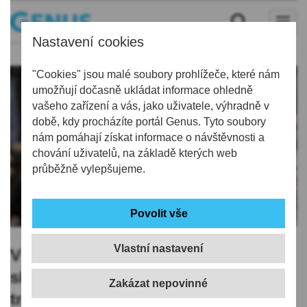
Nastavení cookies
"Cookies" jsou malé soubory prohlížeče, které nám
umožňují dočasně ukládat informace ohledně
vašeho zařízení a vás, jako uživatele, výhradně v
době, kdy procházíte portál Genus. Tyto soubory
nám pomáhají získat informace o návštěvnosti a
chování uživatelů, na základě kterých web
průběžně vylepšujeme.
Vlastní nastavení
V Jablonci dnes začala přehlídka
skla a bižuterie Křehká krása,
tradičně má i bohatý doprovodný