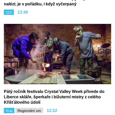
nalézt, je v pořádku, i když vyčerpaný
13:40
112
Pátý ročník festivalu Crystal Valley Week přivede do
Liberce skláře, šperkaře i bižuterní mistry z celého
Křišťálového údolí
12:22
Kraj
Regionální um