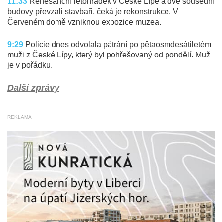
11:33
Renesanční letohrádek v České Lípě a dvě sousední
budovy převzali stavbaři, čeká je rekonstrukce. V
Červeném domě vzniknou expozice muzea.
9:29
Policie dnes odvolala pátrání po pětaosmdesátiletém
muži z České Lípy, který byl pohřešovaný od pondělí. Muž
je v pořádku.
Další zprávy
REKLAMA