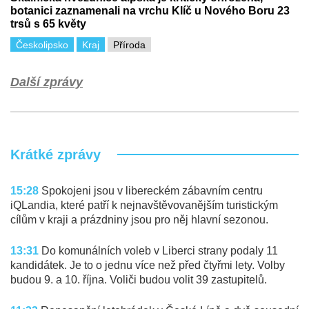
botanici zaznamenali na vrchu Klíč u Nového Boru 23
trsů s 65 květy
Českolipsko
Kraj
Příroda
Další zprávy
Krátké zprávy
15:28
Spokojeni jsou v libereckém zábavním centru
iQLandia, které patří k nejnavštěvovanějším turistickým
cílům v kraji a prázdniny jsou pro něj hlavní sezonou.
13:31
Do komunálních voleb v Liberci strany podaly 11
kandidátek. Je to o jednu více než před čtyřmi lety. Volby
budou 9. a 10. října. Voliči budou volit 39 zastupitelů.