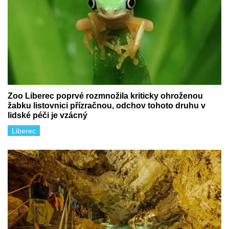
Zoo Liberec poprvé rozmnožila kriticky ohroženou
žabku listovnici přízračnou, odchov tohoto druhu v
lidské péči je vzácný
Liberec