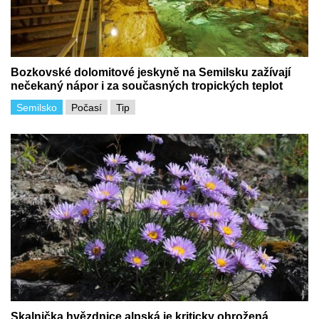
Bozkovské dolomitové jeskyně na Semilsku zažívají
nečekaný nápor i za současných tropických teplot
Semilsko
Počasí
Tip
Skalnička hvězdnice alpská je kriticky ohrožená,