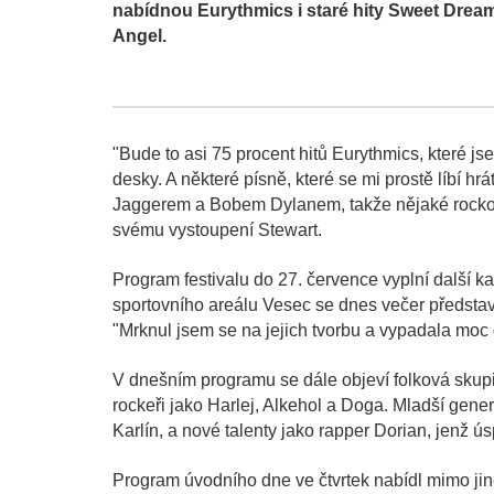
nabídnou Eurythmics i staré hity Sweet Drea
Angel.
"Bude to asi 75 procent hitů Eurythmics, které 
desky. A některé písně, které se mi prostě líbí h
Jaggerem a Bobem Dylanem, takže nějaké rockové
svému vystoupení Stewart.
Program festivalu do 27. července vyplní další k
sportovního areálu Vesec se dnes večer představí
"Mrknul jsem se na jejich tvorbu a vypadala moc 
V dnešním programu se dále objeví folková skup
rockeři jako Harlej, Alkehol a Doga. Mladší gen
Karlín, a nové talenty jako rapper Dorian, jenž ú
Program úvodního dne ve čtvrtek nabídl mimo jin