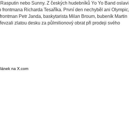
n, Rasputin nebo Sunny. Z českých hudebníků Yo Yo Band oslavi
o frontmana Richarda Tesaříka. První den nechyběl ani Olympic
 frontman Petr Janda, baskytarista Milan Broum, bubeník Martin
řevzali zlatou desku za půlmilionový obrat při prodeji svého
 článek na X.com