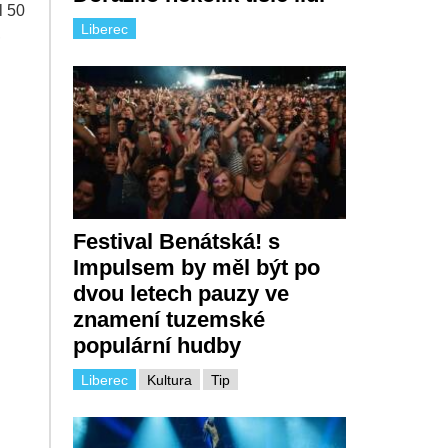
l 50
Liberec
,
Festival Benátská! s
Impulsem by měl být po
dvou letech pauzy ve
znamení tuzemské
populární hudby
Liberec
Kultura
Tip