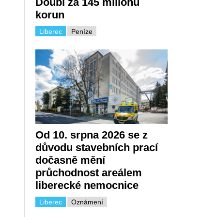
Doubí za 145 milionů
korun
Liberec
Peníze
Od 10. srpna 2026 se z
důvodu stavebních prací
dočasně mění
průchodnost areálem
liberecké nemocnice
Liberec
Oznámení