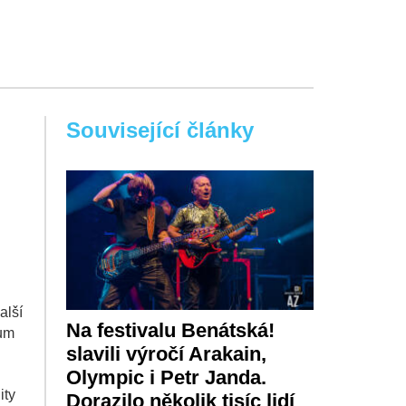
Související články
alší
Na festivalu Benátská!
rum
slavili výročí Arakain,
Olympic i Petr Janda.
ity
Dorazilo několik tisíc lidí