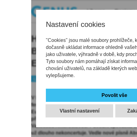
Liberec
Regiony
Nastavení cookies
Hlavní hvězdou dnešníh
"Cookies" jsou malé soubory prohlížeče, 
dočasně ukládat informace ohledně vašeho
Benátské! ve Vesci bude
jako uživatele, výhradně v době, kdy proc
Eurythmics
Tyto soubory nám pomáhají získat informa
chování uživatelů, na základě kterých we
vylepšujeme.
Liberec
Kultura
Tip
V libereckém Vesci na čtyřech scénách pokra
festivalu Benátská! Hlavní hvězdou dnešního
Vlastní nastavení
Eurythmics. Dave Stewart, zakládající člen a 
přijede do Liberce s novou hudební partnerk
Vanessou Amorosiovou. Původní zpěvačka E
už dlouho nekoncertuje. Vedle nové písně Ab