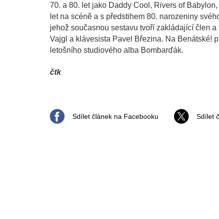
70. a 80. let jako Daddy Cool, Rivers of Babylo
let na scéně a s předstihem 80. narozeniny svéh
jehož současnou sestavu tvoří zakládající člen a
Vajgl a klávesista Pavel Březina. Na Benátské! p
letošního studiového alba Bombarďák.
čtk
Sdílet článek na Facebooku
Sdílet