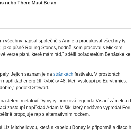
ms nebo There Must Be an
jsem všechny napsal společně s Annie a produkoval všechny ty
rát, jako písně Rolling Stones, hodně jsem pracoval s Mickem
 verze písní, které mám rád," sdělil pořadatelům Benátské ke
apely. Jejich seznam je na
stránkách
festivalu. V prostorách
 například energičtí Rybičky 48, kteří vystoupí po Eurythmics.
dobře," podotkl Stewart.
ina Jelen, metaloví Dymytry, punková legenda Visací zámek a d
eraci zastoupí například Adam Mišík, který nedávno vyprodal Fo
spěšně propojuje rap s alternativním rockem.
é Liz Mitchellovou, která s kapelou Boney M připomněla disco h