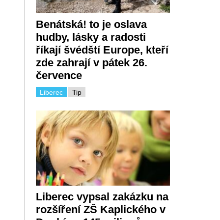
Benátská! to je oslava
hudby, lásky a radosti
říkají švédští Europe, kteří
zde zahrají v pátek 26.
července
Liberec
Tip
Liberec vypsal zakázku na
rozšíření ZŠ Kaplického v