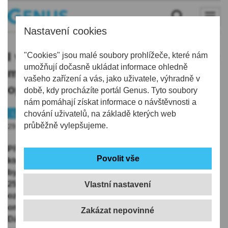
Nastavení cookies
I vánoční ozdoby a dekorace mohou
"Cookies" jsou malé soubory prohlížeče, které nám
umožňují dočasně ukládat informace ohledně
mít druhý život. V Liberci Amelie
vašeho zařízení a vás, jako uživatele, výhradně v
opět pořádá jejich sbírku
době, kdy procházíte portál Genus. Tyto soubory
nám pomáhají získat informace o návštěvnosti a
Liberec
chování uživatelů, na základě kterých web
Charita
průběžně vylepšujeme.
29.09.2024 | 14:37
Přemýšlíte, co s vánočními ozdobami a dekoracemi,
které už nepoužíváte? Nechcete je vyhodit a chtěli
byste, aby někomu ještě udělaly radost? Od 1. října do
25. listopadu je můžete poslat do sbírky vánočních
Vlastní nastavení
ozdob a dekorací, která podpoří bezplatné služby
onkologicky nemocným a jejich blízkým na Liberecku.
Dává Vám to smysl? Zapojte se a pošlete to, co již