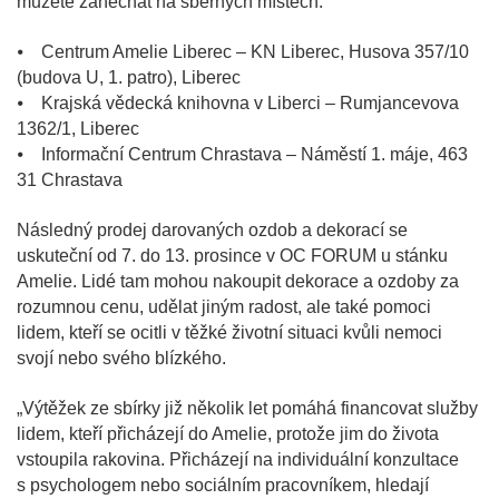
můžete zanechat na sběrných místech:
⦁ Centrum Amelie Liberec – KN Liberec, Husova 357/10
(budova U, 1. patro), Liberec
⦁ Krajská vědecká knihovna v Liberci – Rumjancevova
1362/1, Liberec
⦁ Informační Centrum Chrastava – Náměstí 1. máje, 463
31 Chrastava
Následný prodej darovaných ozdob a dekorací se
uskuteční od 7. do 13. prosince v OC FORUM u stánku
Amelie. Lidé tam mohou nakoupit dekorace a ozdoby za
rozumnou cenu, udělat jiným radost, ale také pomoci
lidem, kteří se ocitli v těžké životní situaci kvůli nemoci
svojí nebo svého blízkého.
„Výtěžek ze sbírky již několik let pomáhá financovat služby
lidem, kteří přicházejí do Amelie, protože jim do života
vstoupila rakovina. Přicházejí na individuální konzultace
s psychologem nebo sociálním pracovníkem, hledají