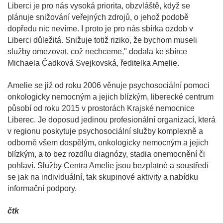
Liberci je pro nás vysoká priorita, obzvláště, když se
plánuje snižování veřejných zdrojů, o jehož podobě
dopředu nic nevíme. I proto je pro nás sbírka ozdob v
Liberci důležitá. Snižuje totiž riziko, že bychom museli
služby omezovat, což nechceme," dodala ke sbírce
Michaela Čadková Svejkovská, ředitelka Amelie.
Amelie se již od roku 2006 věnuje psychosociální pomoci
onkologicky nemocným a jejich blízkým, liberecké centrum
působí od roku 2015 v prostorách Krajské nemocnice
Liberec. Je doposud jedinou profesionální organizací, která
v regionu poskytuje psychosociální služby komplexně a
odborně všem dospělým, onkologicky nemocným a jejich
blízkým, a to bez rozdílu diagnózy, stadia onemocnění či
pohlaví. Služby Centra Amelie jsou bezplatné a soustředí
se jak na individuální, tak skupinové aktivity a nabídku
informační podpory.
čtk