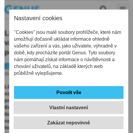
Nastavení cookies
Liberecké Centrum Amelie sbírá
"Cookies" jsou malé soubory prohlížeče, které nám
umožňují dočasně ukládat informace ohledně
vánoční ozdoby a dekorace na
vašeho zařízení a vás, jako uživatele, výhradně v
pomoc nemocným
době, kdy procházíte portál Genus. Tyto soubory
nám pomáhají získat informace o návštěvnosti a
Liberec
chování uživatelů, na základě kterých web
Charita
průběžně vylepšujeme.
15.10.2023 | 12:22
Liberecké Centrum Amelie znovu sbírá vánoční
ozdoby a dekorace, výtěžek z jejich prodeje pak
pomůže nemocným s rakovinou a jejich rodinám.
Benefiční sbírka se koná už popáté, končí 30.
Vlastní nastavení
listopadu. Zapojit se může každý, kdo daruje
nepotřebnou vánoční výzdobu, nebo ji pak nakoupí,
řekla ČTK sociální pracovnice Centra Amelie v Liberci