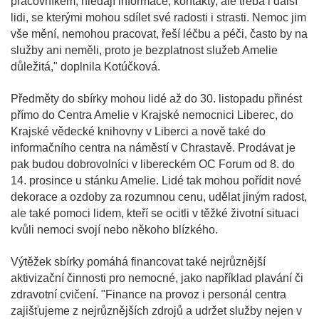
pracovníkem, hledají informace, kontakty, ale třeba i další
lidi, se kterými mohou sdílet své radosti i strasti. Nemoc jim
vše mění, nemohou pracovat, řeší léčbu a péči, často by na
služby ani neměli, proto je bezplatnost služeb Amelie
důležitá," doplnila Kotúčková.
Předměty do sbírky mohou lidé až do 30. listopadu přinést
přímo do Centra Amelie v Krajské nemocnici Liberec, do
Krajské vědecké knihovny v Liberci a nově také do
informačního centra na náměstí v Chrastavě. Prodávat je
pak budou dobrovolníci v libereckém OC Forum od 8. do
14. prosince u stánku Amelie. Lidé tak mohou pořídit nové
dekorace a ozdoby za rozumnou cenu, udělat jiným radost,
ale také pomoci lidem, kteří se ocitli v těžké životní situaci
kvůli nemoci svojí nebo někoho blízkého.
Výtěžek sbírky pomáhá financovat také nejrůznější
aktivizační činnosti pro nemocné, jako například plavání či
zdravotní cvičení. "Finance na provoz i personál centra
zajišťujeme z nejrůznějších zdrojů a udržet služby nejen v