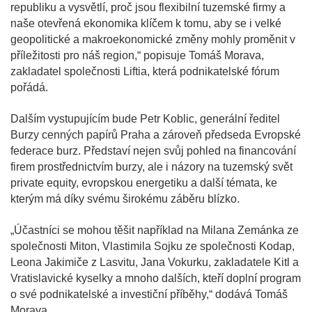
republiku a vysvětlí, proč jsou flexibilní tuzemské firmy a
naše otevřená ekonomika klíčem k tomu, aby se i velké
geopolitické a makroekonomické změny mohly proměnit v
příležitosti pro náš region,“ popisuje Tomáš Morava,
zakladatel společnosti Liftia, která podnikatelské fórum
pořádá.
Dalším vystupujícím bude Petr Koblic, generální ředitel
Burzy cenných papírů Praha a zároveň předseda Evropské
federace burz. Představí nejen svůj pohled na financování
firem prostřednictvím burzy, ale i názory na tuzemský svět
private equity, evropskou energetiku a další témata, ke
kterým má díky svému širokému záběru blízko.
„Účastníci se mohou těšit například na Milana Zemánka ze
společnosti Miton, Vlastimila Sojku ze společnosti Kodap,
Leona Jakimiče z Lasvitu, Jana Vokurku, zakladatele Kitl a
Vratislavické kyselky a mnoho dalších, kteří doplní program
o své podnikatelské a investiční příběhy,“ dodává Tomáš
Morava.