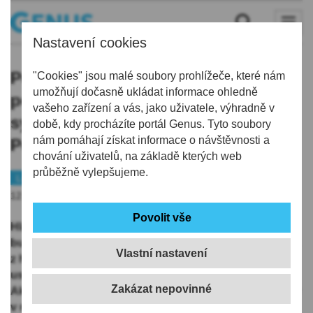
Nastavení cookies
Pod Ještěd se na konci září sjede
"Cookies" jsou malé soubory prohlížeče, které nám
umožňují dočasně ukládat informace ohledně
podnikatelská elita, akce se koná
vašeho zařízení a vás, jako uživatele, výhradně v
symbolicky v rodišti Ferdinanda
době, kdy procházíte portál Genus. Tyto soubory
nám pomáhají získat informace o návštěvnosti a
Porsche
chování uživatelů, na základě kterých web
průběžně vylepšujeme.
Liberec
Byznys
12.09.2025 | 16:42
Hlavní ekonom České spořitelny, šéf evropských
burziánů, zakladatel Lasvitu. To jsou jen některá jména
Vlastní nastavení
z hvězdně obsazeného fóra, které se koncem září
uskuteční v Kulturním centru 101010 ve Vratislavicích.
Akce zaštítěná Libereckým krajem, konaná symbolicky
v rodišti Ferdinanda Porsche, má propojit a inspirovat