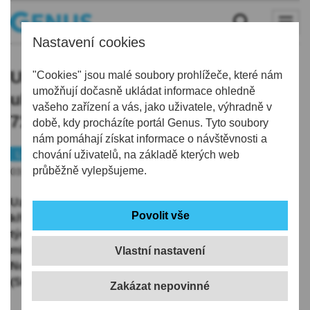
Nastavení cookies
Uzavírka frekventované Vítězné
"Cookies" jsou malé soubory prohlížeče, které nám
umožňují dočasně ukládat informace ohledně
ulice v Liberci kvůli rekonstrukci za
vašeho zařízení a vás, jako uživatele, výhradně v
71 milionů začne za týden
době, kdy procházíte portál Genus. Tyto soubory
nám pomáhají získat informace o návštěvnosti a
Liberec
chování uživatelů, na základě kterých web
Doprava
průběžně vylepšujeme.
03.09.2025 | 15:38
Uzavírka frekventované Vítězné ulice mezi kasárnami a
křižovatkou u muzea a galérií v Liberci začne příští
týden ve středu. Tento úsek čeká rekonstrukce za 71
milionů korun. Práce potrvají do konce letošního roku.
Vlastní nastavení
Novinářům to dnes řekl primátor Jaroslav Zámečník
(Starostové pro Liberecký kraj).