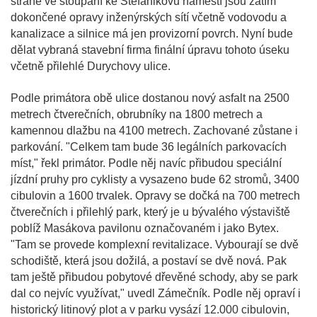
straně ve stoupání ke Štefánikovu náměstí jsou zatím
dokončené opravy inženýrských sítí včetně vodovodu a
kanalizace a silnice má jen provizorní povrch. Nyní bude
dělat vybraná stavební firma finální úpravu tohoto úseku
včetně přilehlé Durychovy ulice.
Podle primátora obě ulice dostanou nový asfalt na 2500
metrech čtverečních, obrubníky na 1800 metrech a
kamennou dlažbu na 4100 metrech. Zachované zůstane i
parkování. "Celkem tam bude 36 legálních parkovacích
míst," řekl primátor. Podle něj navíc přibudou speciální
jízdní pruhy pro cyklisty a vysazeno bude 62 stromů, 3400
cibulovin a 1600 trvalek. Opravy se dočká na 700 metrech
čtverečních i přilehlý park, který je u bývalého výstaviště
poblíž Masákova pavilonu označovaném i jako Bytex.
"Tam se provede komplexní revitalizace. Vybourají se dvě
schodiště, která jsou dožilá, a postaví se dvě nová. Pak
tam ještě přibudou pobytové dřevěné schody, aby se park
dal co nejvíc využívat," uvedl Zámečník. Podle něj opraví i
historický litinový plot a v parku vysází 12.000 cibulovin,