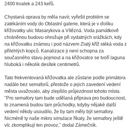
2400 trvalek a 243 keřů.
Chystaná oprava by měla navíc vyřešit problém se
zatékáním vody do Oblastní galerie, která je v ďolíku
křižovatky ulic Masarykova a Vítězná. Voda památkově
chráněnou budovu ohrožuje při vydatných srážkách, kdy
na křižovatku známou i pod názvem Zlatý kříž stéká voda z
přilehlých kopců. Kanalizace ji není schopna za
současného stavu pojmout a na křižovatce se tvoří laguna
hluboká i několik desítek centimetrů.
Tato frekventovaná křižovatka ale zůstane podle primátora
nadále bez semaforů, přestože o jejich zavedení vedení
města uvažovalo, aby zlepšilo průjezdnost tohoto místa.
"Pro semafory tam bude udělaná příprava pro budoucnost,
to znamená budou tam průchodky, kdyby nějaké další
vedení někdy usoudilo, že by tam měly být semafory.
Nicméně ty naše mikro simulace říkaly, že semafory ještě
víc zkomplikují ten provoz," dodal Zámečník.