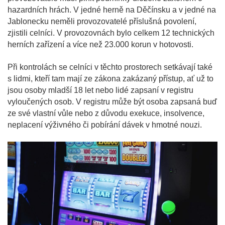
hazardních hrách. V jedné herně na Děčínsku a v jedné na
Jablonecku neměli provozovatelé příslušná povolení,
zjistili celníci. V provozovnách bylo celkem 12 technických
herních zařízení a více než 23.000 korun v hotovosti.
Při kontrolách se celníci v těchto prostorech setkávají také
s lidmi, kteří tam mají ze zákona zakázaný přístup, ať už to
jsou osoby mladší 18 let nebo lidé zapsaní v registru
vyloučených osob. V registru může být osoba zapsaná buď
ze své vlastní vůle nebo z důvodu exekuce, insolvence,
neplacení výživného či pobírání dávek v hmotné nouzi.