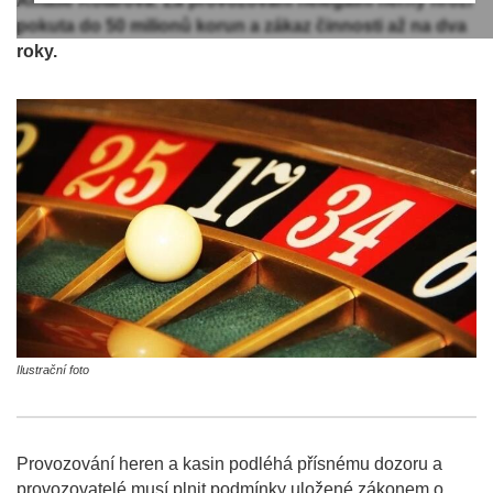
Amálie Kolářová. Za provozování nelegální herny hrozí
pokuta do 50 milionů korun a zákaz činnosti až na dva
roky.
Ilustrační foto
Provozování heren a kasin podléhá přísnému dozoru a
provozovatelé musí plnit podmínky uložené zákonem o