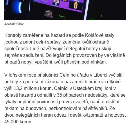
Ilustrační foto
Kontroly zaměřené na hazard se podle Kolářové staly
jednou z priorit celní správy, zejména kvůli ochraně
společnosti. Lidé navštěvující nelegální herny riskují
zejména zadlužení. Do legálních provozoven by ve většině
případů nebyli vpuštěni kvůli přísným podmínkám.
V loňském roce příslušníci Celního úřadu v Liberci vyčíslili
pokuty za porušení zákona o hazardních hrách v celkové
výši 13,2 milionu korun. Celníci v Ústeckém kraji loni v
oblasti hazardu odhalili v 35 případech nedostatky, které se
týkaly neplnění povinností provozovatelů, např. umístění
reklam na budovách, nezkontrolování návštěvníků. Ze
dvou nelegálních heren odvezli devět kvízomatů a hotovost
45.000 korun.