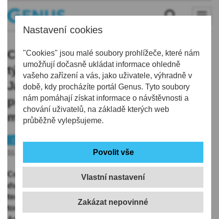
Nastavení cookies
Celníci odhalili v uplynulých dvou
"Cookies" jsou malé soubory prohlížeče, které nám
umožňují dočasně ukládat informace ohledně
týdnech při kontrolách na
vašeho zařízení a vás, jako uživatele, výhradně v
Jablonecku nelegální herny,
době, kdy procházíte portál Genus. Tyto soubory
nám pomáhají získat informace o návštěvnosti a
provozovatelům hrozí pokuta až 50
chování uživatelů, na základě kterých web
milionů
průběžně vylepšujeme.
112
11.11.2025 | 15:51
Celníci při kontrolách na severu Čech v uplynulých
Vlastní nastavení
dvou týdnech odhalili dvě nelegální herny, 12
technických herních zařízení a finanční hotovost. ČTK
tom dnes informovala mluvčí Celního úřadu v Liberci