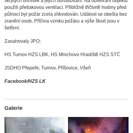
skrytých ohnisek a jejich dohašování. Na odvětrání objektu
použili přetlakovou ventilaci. Přibližně třičtvrtě hodiny před
půlnocí byl požár zcela zlikvidován. Událost se obešla bez
zranění osob. Příčina vzniku požáru a výše škod jsou v
šetření.
Zasahovaly JPO:
HS Turnov HZS LBK, HS Mnichovo Hradiště HZS STČ
JSDHO Přepeře, Turnov, Příšovice, Všeň
Facebook/HZS LK
Galerie