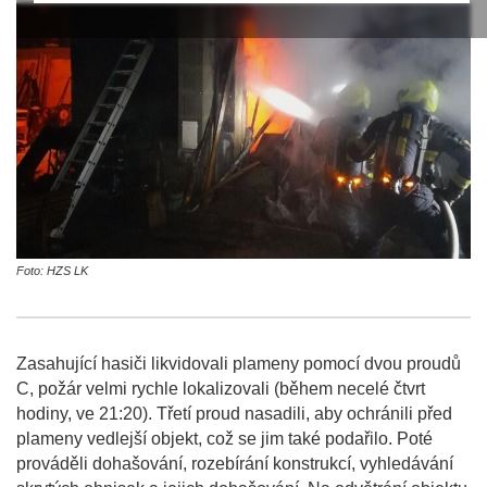
Foto: HZS LK
Zasahující hasiči likvidovali plameny pomocí dvou proudů
C, požár velmi rychle lokalizovali (během necelé čtvrt
hodiny, ve 21:20). Třetí proud nasadili, aby ochránili před
plameny vedlejší objekt, což se jim také podařilo. Poté
prováděli dohašování, rozebírání konstrukcí, vyhledávání