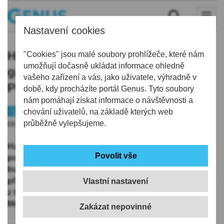
Nastavení cookies
Hasiči zasahovali večer u požáru
"Cookies" jsou malé soubory prohlížeče, které nám
umožňují dočasně ukládat informace ohledně
garáže v Přepeřích u Turnova.
vašeho zařízení a vás, jako uživatele, výhradně v
Příčina a výše škod jsou v šetření
době, kdy procházíte portál Genus. Tyto soubory
nám pomáhají získat informace o návštěvnosti a
112
chování uživatelů, na základě kterých web
průběžně vylepšujeme.
08.01.2026 | 8:34
Hasičské jednotky z Turnovska večer zasahovaly u
požáru garáže v Přepeřích u Turnova. Požár nízké
budovy – zděné garáže nám byl nahlášen 2 minuty
před 21. hodinou, vyjelo k němu šest jednotek hasičů –
Vlastní nastavení
z toho jedna v rámci mezikrajské výpomoci z HS
Mnichovo Hradiště HZS Středočeského kraje.