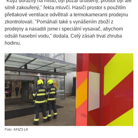
"Když dorazily na místo, byl požár uhašený, prostor byl ale
silně zakouřený," řekla mluvčí. Hasiči prostor s použitím
přetlakové ventilace odvětrali a termokamerami prodejnu
zkontrolovali. "Pomáhali také s vynášením zboží z
prodejny a nasadili jsme i speciální vysavač, abychom
odsáli hasební vodu," dodala. Celý zásah trval zhruba
hodinu.
Foto: X/HZS LK