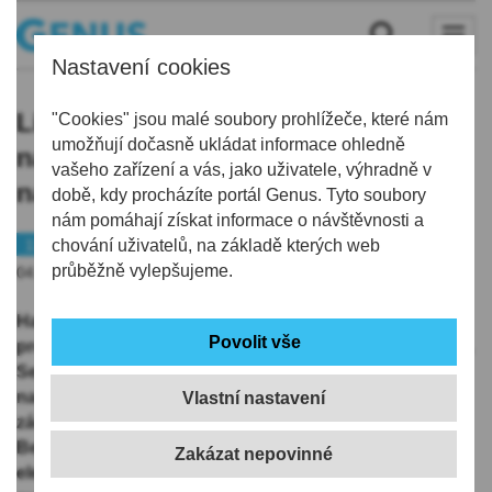
Nastavení cookies
Liberečtí hasiči vyjížděli k požáru v
"Cookies" jsou malé soubory prohlížeče, které nám
umožňují dočasně ukládat informace ohledně
nákupním centru Géčko, 5 lidí se
vašeho zařízení a vás, jako uživatele, výhradně v
nadýchalo kouře
době, kdy procházíte portál Genus. Tyto soubory
nám pomáhají získat informace o návštěvnosti a
112
chování uživatelů, na základě kterých web
průběžně vylepšujeme.
04.02.2026 | 12:26
Hasiči v Liberci vyjížděli dnes dopoledne k požáru v
prodejně elektra v nákupním centru Géčko v Růžodole.
Sedm lidí se před požárem evakuovalo, pět z nich se
nadýchalo kouře, řekla ČTK mluvčí Hasičského
Vlastní nastavení
záchranného sboru Libereckého kraje Jaroslava
Benešová. Příčinou požáru byla zřejmě závada na
elektrozařízení, požár spustil automatický protipožární