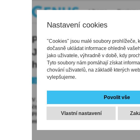
Liberec
Regiony
Nastavení cookies
Po pádu na zem zemřel 
"Cookies" jsou malé soubory prohlížeče, 
dočasně ukládat informace ohledně vašeho
Jablonci na elektrokolo
jako uživatele, výhradně v době, kdy proc
helmy
Tyto soubory nám pomáhají získat informa
chování uživatelů, na základě kterých we
vylepšujeme.
112
V Jablonci nad Nisou zemřel v noci na dneše
čtyřiapadesátiletý muž, který jel na elektroko
Vlastní nastavení
Přeletěl přes řídítka. Na
webu
policie o tom inf
mluvčí Dagmar Sochorová.