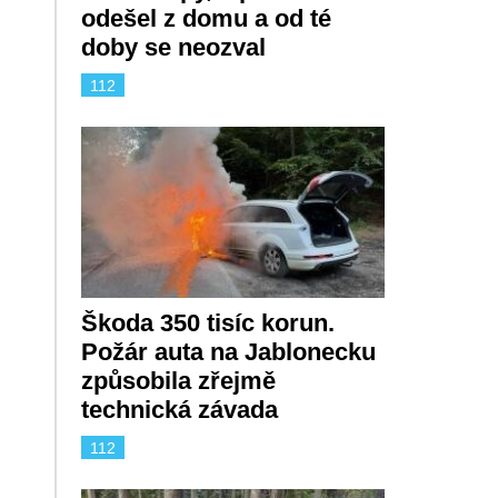
odešel z domu a od té
doby se neozval
112
Škoda 350 tisíc korun.
Požár auta na Jablonecku
způsobila zřejmě
technická závada
112