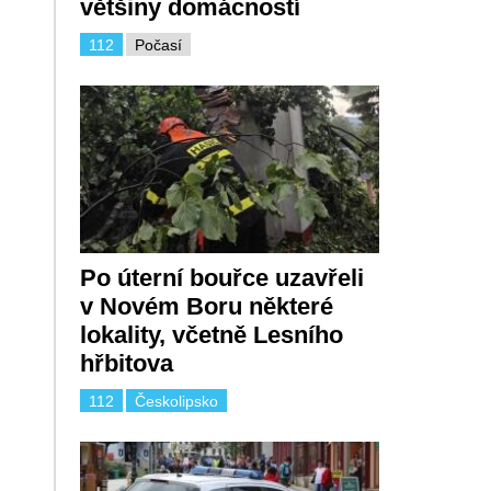
většiny domácností
112
Počasí
Po úterní bouřce uzavřeli
v Novém Boru některé
lokality, včetně Lesního
hřbitova
112
Českolipsko