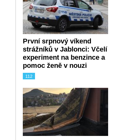
První srpnový víkend
strážníků v Jablonci: Včelí
experiment na benzince a
pomoc ženě v nouzi
112