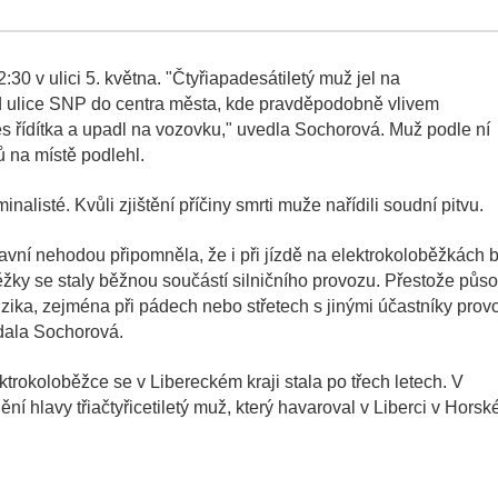
:30 v ulici 5. května. "Čtyřiapadesátiletý muž jel na
d ulice SNP do centra města, kde pravděpodobně vlivem
řes řídítka a upadl na vozovku," uvedla Sochorová. Muž podle ní
 na místě podlehl.
inalisté. Kvůli zjištění příčiny smrti muže nařídili soudní pitvu.
pravní nehodou připomněla, že i při jízdě na elektrokoloběžkách 
běžky se staly běžnou součástí silničního provozu. Přestože půso
zika, zejména při pádech nebo střetech s jinými účastníky prov
odala Sochorová.
trokoloběžce se v Libereckém kraji stala po třech letech. V
 hlavy třiačtyřicetiletý muž, který havaroval v Liberci v Horsk