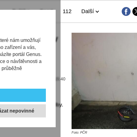
Politika
Sport
112
Další
muž jedoucí v
které nám umožňují
 zařízení a vás,
běžce bez
házíte portál Genus.
ce o návštěvnosti a
b průběžně
12.05.2026 | 15:40
k po pádu na zem
loběžce bez ochranné přilby.
ormovala její regionální
Foto: PČR