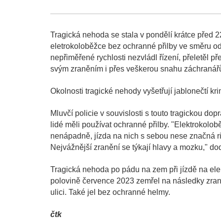
Tragická nehoda se stala v pondělí krátce před 22
eletrokoloběžce bez ochranné přilby ve směru o
nepřiměřené rychlosti nezvládl řízení, přeletěl p
svým zraněním i přes veškerou snahu záchranářů
Okolnosti tragické nehody vyšetřují jablonečtí krim
Mluvčí policie v souvislosti s touto tragickou do
lidé měli používat ochranné přilby. "Elektrokolo
nenápadně, jízda na nich s sebou nese značná ri
Nejvážnější zranění se týkají hlavy a mozku," d
Tragická nehoda po pádu na zem při jízdě na elek
polovině července 2023 zemřel na následky zranění
ulici. Také jel bez ochranné helmy.
čtk