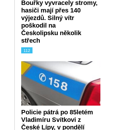
Bouřky vyvracely stromy,
hasiči mají přes 140
výjezdů. Silný vítr
poškodil na
Českolipsku několik
střech
112
Policie pátrá po 85letém
Vladimíru Svítkovi z
České Lípy, v pondělí