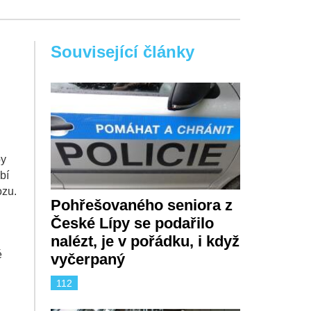
Související články
by
bí
ozu.
Pohřešovaného seniora z
České Lípy se podařilo
nalézt, je v pořádku, i když
é
vyčerpaný
112