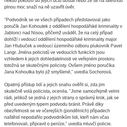
někdo pokouší do jejich účtu dostat nebo že se na falešnou
plnou moc snaží na ně uzavřít úvěr.
"Podvodník se ve všech případech představoval jako
poručík Jan Kohoutek z oddělení hospodářské kriminality v
Jablonci nad Nisou, přičemž uváděl, že na celý případ
dohlíží i vedoucí oddělení hospodářské kriminality major
Jan Hlubuček a vedoucí územního odboru plukovník Pavel
Langr. Jména policistů ve vedoucích funkcích jsou
vzhledem k jejich dohledatelnosti ve veřejném prostoru
totožná se skutečnými policisty. Ovšem jméno poručíka
Jana Kohoutka bylo již smyšlené," uvedla Sochorová.
Opatrný přístup lidí a jejich snahu ověřit si, zda jim
skutečně volá policista, ocenila. "Jsme samozřejmě velmi
rádi, jelikož se jedná z jejich strany o správný krok, jak se
před uvedeným typem podvodu bránit. Právě díky
obezřetnosti se ve včerejších (pondělních) případech
naštěstí nepodařilo podvodníkům lidi, kteří nám včas
telefonovali, připravit o peníze," uvedla mluvčí policie.