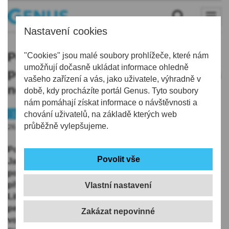
Nastavení cookies
Podvodníci zneužívají jména
"Cookies" jsou malé soubory prohlížeče, které nám
umožňují dočasně ukládat informace ohledně
policistů z Jablonce a vydávají se za
vašeho zařízení a vás, jako uživatele, výhradně v
ně, varuje policie
době, kdy procházíte portál Genus. Tyto soubory
nám pomáhají získat informace o návštěvnosti a
112
chování uživatelů, na základě kterých web
průběžně vylepšujeme.
26.05.2026 | 18:33
Podvodníci aktuálně zneužívají jména policistů z
Jablonce nad Nisou, varuje policie na svém
webu
. Za
pondělí pracovníci jabloneckého územního odboru
přijali více než 20 telefonátů od lidí žijících mimo
Vlastní nastavení
Liberecký kraj, které se pokusili podvodníci připravit o
peníze. Lidé si ověřovali, zda jim kriminalisté skutečně
volají. Byli například z Moravy, Jihočeského a