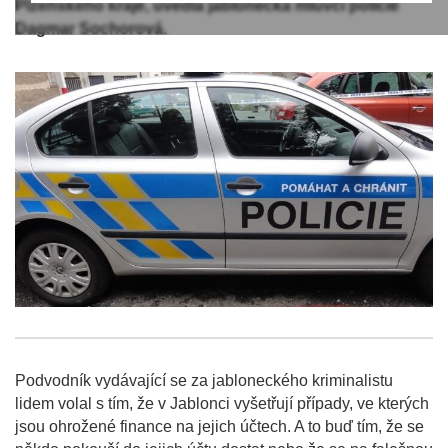
Plzeňského kraje, uvedla jablonecká mluvčí policie
Dagmar Sochorová.
Podvodník vydávající se za jabloneckého kriminalistu
lidem volal s tím, že v Jablonci vyšetřují případy, ve kterých
jsou ohrožené finance na jejich účtech. A to buď tím, že se