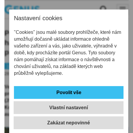
Nastavení cookies
Požár auta v Kořenově zlikvidovali
"Cookies" jsou malé soubory prohlížeče, které nám
umožňují dočasně ukládat informace ohledně
hasiči jedním vysokotlakým
vašeho zařízení a vás, jako uživatele, výhradně v
proudem, řidič byl zraněn
době, kdy procházíte portál Genus. Tyto soubory
nám pomáhají získat informace o návštěvnosti a
112
chování uživatelů, na základě kterých web
průběžně vylepšujeme.
28.05.2026 | 7:49
Ve středu po půl 4. odpoledne spěchali tanvaldští
profesionální hasiči a jejich dobrovolní kolegové
(JSDHO Kořenov – Příchovice a Horní Polubný) do
Kořenova k nahlášenému požáru osobního
Vlastní nastavení
automobilu.