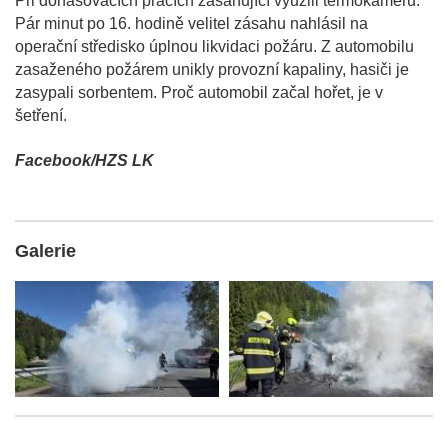
Při dohašovacích pracích zasahující využili termokameru.
Pár minut po 16. hodině velitel zásahu nahlásil na
operační středisko úplnou likvidaci požáru. Z automobilu
zasaženého požárem unikly provozní kapaliny, hasiči je
zasypali sorbentem. Proč automobil začal hořet, je v
šetření.
Facebook/HZS LK
Galerie