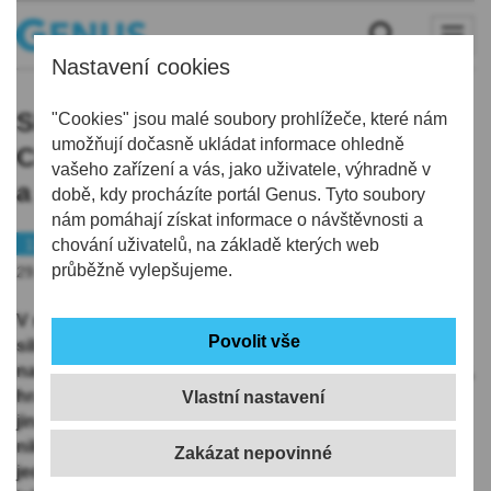
Nastavení cookies
Silně opilý cizinec havaroval v
"Cookies" jsou malé soubory prohlížeče, které nám
umožňují dočasně ukládat informace ohledně
Chrastavě na přechodu pro chodce
vašeho zařízení a vás, jako uživatele, výhradně v
a od nehody ujel
době, kdy procházíte portál Genus. Tyto soubory
nám pomáhají získat informace o návštěvnosti a
112
chování uživatelů, na základě kterých web
průběžně vylepšujeme.
29.08.2019 | 5:56
V neděli 25. srpna se krátce před 17. hodinou vydal na
silnici 32letý cizinec. Za volantem svého vozu si to
namířil do centra Chrastavy. S hladinou alkoholu v krvi,
hraničící s těžkou otravou, to nemohlo dopadnout
Vlastní nastavení
jinak, než dopravní nehodou. Naštěstí při ní nebyl
nikdo zraněn a došlo „jen“ k poškození zábradlí u
jednoho z přechodů pro chodce. Netřeba domýšlet,