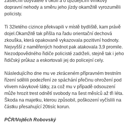
zaslechli obyvatelé v okolí a o ujíždějícím viníkovy
dopravní nehody a směru jeho jízdy okamžitě vyrozuměli
policisty.
Ti 32letého cizince překvapili v místě bydliště, kam právě
dojel.Okamžitě tak přišla na řadu orientační dechová
zkouška, která opakovaně vykazovala pozitivní hodnoty.
Nejvyšší z naměřených hodnot pak atakovala 3,9 promile.
Nezodpovědného řidiče policisté zadrželi, stejně tak i jeho
řidičský průkaz a eskortovali jej do policejní cely.
Následujícího dne mu ve zkráceném přípravném trestním
řízení sdělili podezření ze spáchání přečinu ohrožení pod
vlivem návykové látky, za což mu v případě odsouzení
může hrozit trest odnětí svobody na šest měsíců až tři léta.
Škoda na majetku, kterou způsobil, poškození vyčíslili na
částku přesahující 20tisíc korun.
PČR/Vojtěch Robovský