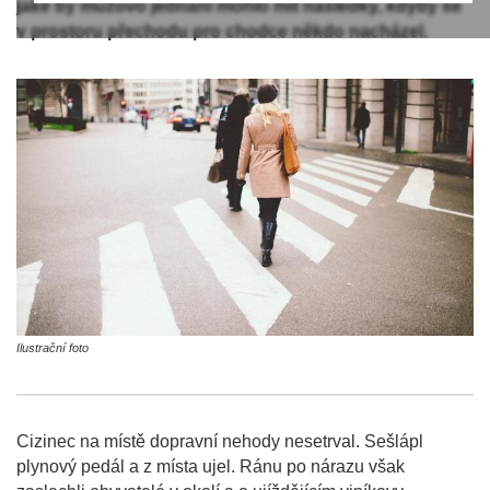
jaké by mužovo jednání mohlo mít následky, kdyby se
v prostoru přechodu pro chodce někdo nacházel.
Ilustrační foto
Cizinec na místě dopravní nehody nesetrval. Sešlápl
plynový pedál a z místa ujel. Ránu po nárazu však